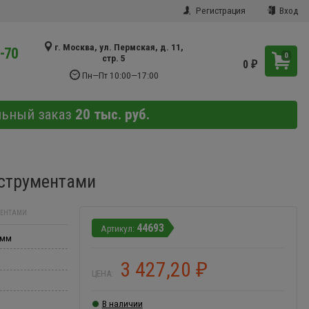
Регистрация
Вход
г. Москва, ул. Пермская, д. 11,
9-70
0
стр. 5
0
₽
Пн—Пт 10:00—17:00
льный заказ
20 тыс. руб.
нструментами
МЕНТАМИ
44693
 мм
3 427,20
₽
ЦЕНА:
В наличии