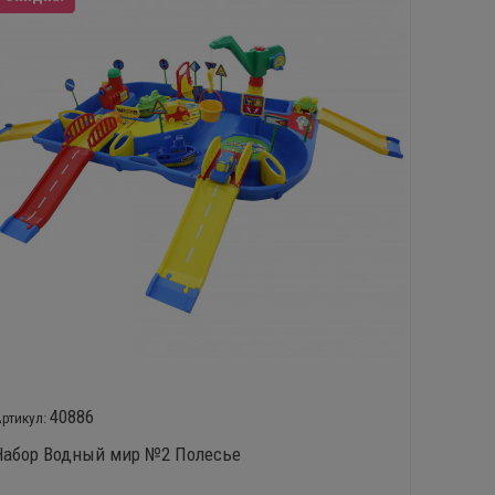
40886
Набор Водный мир №2 Полесье
Игрово