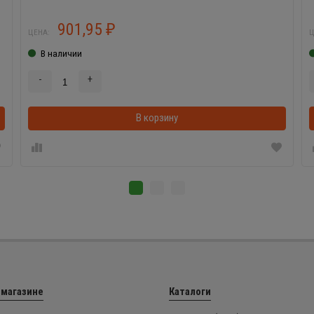
901,95
₽
ЦЕНА:
Ц
В наличии
-
+
В корзинке
В корзину
 магазине
Каталоги