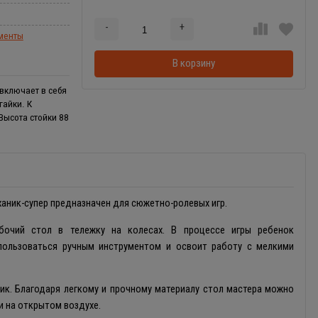
-
+
Добавляется...
Добавлен
ументы
В корзину
включает в себя
гайки. К
Высота стойки 88
ханик-супер предназначен для сюжетно-ролевых игр.
бочий стол в тележку на колесах. В процессе игры ребенок
 пользоваться ручным инструментом и освоит работу с мелкими
тик. Благодаря легкому и прочному материалу стол мастера можно
 и на открытом воздухе.