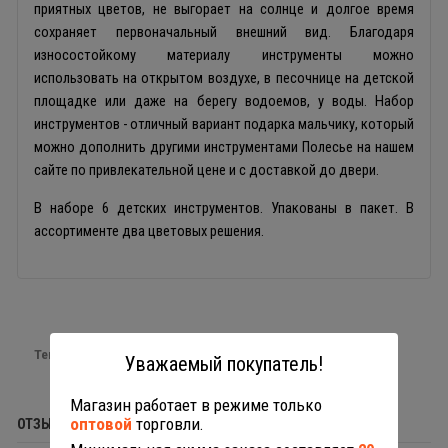
приятных цветов, не выгорает на солнце и долгое время
сохраняет первоначальный внешний вид. Благодаря
износостойкому материалу инструменты можно
использовать на открытом воздухе, в песочнице на детской
площадке или даже на берегу водоемов, у воды. Набор
инструментов - отличный вариант подарка мальчику, который
можно дополнить другими инструментами Полесье на нашем
сайте по привлекательной цене и с доставкой до двери.
В наборе 6 детских инструментов. Упакованы в пакет. В
ассортименте два цветовых решения.
Теги:
Детские инструменты
Уважаемый покупатель!
Магазин работает в режиме только
оптовой
торговли.
ОТЗЫВЫ (0)