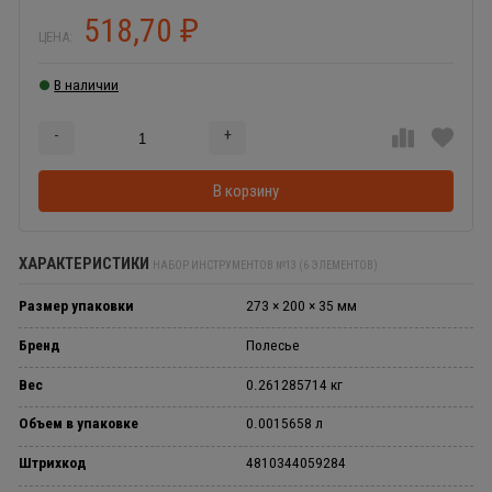
518,70
₽
ЦЕНА:
В наличии
-
+
Добавляется...
Добавлен
В корзину
ХАРАКТЕРИСТИКИ
НАБОР ИНСТРУМЕНТОВ №13 (6 ЭЛЕМЕНТОВ)
Размер упаковки
273 × 200 × 35 мм
Бренд
Полесье
Вес
0.261285714 кг
Объем в упаковке
0.0015658 л
Штрихкод
4810344059284