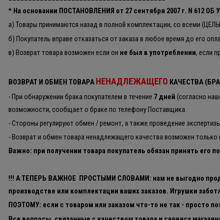
* На основании ПОСТАНОВЛЕНИЯ от 27 сентября 2007 г. N 6
а) Товары принимаются назад в полной комплектации, со всеми (ЦЕЛ
б) Покупатель вправе отказаться от заказа в любое время до его опл
в) Возврат товара возможен если он
не был в употреблении
, если 
НЕНАДЛЕЖАЩЕГО
ВОЗВРАТ И ОБМЕН ТОВАРА
КАЧЕСТВА (БРА
- При обнаружении брака покупателем в течение
7 дней
(согласно наш
возможности, сообщает о браке по телефону Поставщика.
- Стороны регулируют обмен / ремонт, а также проведение экспертиз
- Возврат и обмен товара ненадлежащего качества возможен только п
Важно: при получении товара покупатель обязан принять его по
!!! А ТЕПЕРЬ ВАЖНОЕ ПРОСТЫМИ СЛОВАМИ: нам не выгодно прод
производстве или комплектации ваших заказов. Игрушки забот
ПОЭТОМУ: если с товаром или заказом что-то не так - просто 
Все вопросы, связанные с качеством товара и сервиса магазин