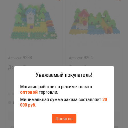
9288
9264
Домик Бараша
Домик Ёжика
Уважаемый покупатель!
Магазин работает в режиме только
1 349,25
1 349,25
оптовой
торговли.
₽
₽
ЦЕНА:
ЦЕНА:
Минимальная сумма заказа составляет
20
Нет в наличии
Нет в наличии
000 руб.
Нет в наличии
Нет в наличии
Понятно