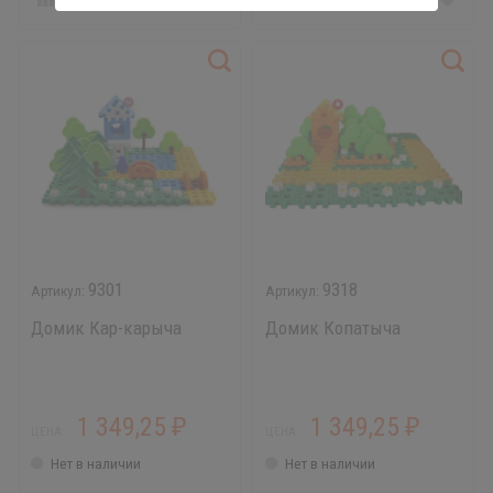
9301
9318
Домик Кар-карыча
Домик Копатыча
1 349,25
1 349,25
₽
₽
ЦЕНА:
ЦЕНА:
Нет в наличии
Нет в наличии