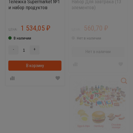
Тележка Supermarket №1
Набор Для завтрака (13
и набор продуктов
элементов)
1 534,05
560,70
₽
₽
ЦЕНА:
ЦЕНА:
В наличии
Нет в наличии
-
+
Нет в наличии
В корзину
В корзинке