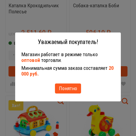
Каталка Крокодильчик
Собака-каталка Боби
Полесье
2 511,60
506,10
₽
₽
ЦЕНА:
ЦЕНА:
Уважаемый покупатель!
В наличии
В наличии
Магазин работает в режиме только
-
+
-
+
оптовой
торговли.
Минимальная сумма заказа составляет
20
В корзину
В корзину
000 руб.
Понятно
Хит!