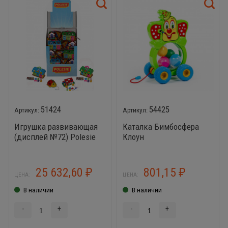
51424
54425
Игрушка развивающая
Каталка Бимбосфера
(дисплей №72) Polesie
Клоун
(Божья коровка - 10 шт.,
Игровой дом - 10 шт.,
Домик для зверей - 10
25 632,60
801,15
₽
₽
ЦЕНА:
ЦЕНА:
шт.)
В наличии
В наличии
-
+
-
+