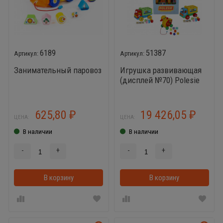
6189
51387
Занимательный паровоз
Игрушка развивающая
(дисплей №70) Polesie
(Уточка-несушка - 16
шт., грузовик Забава - 12
шт.)
625,80
19 426,05
₽
₽
ЦЕНА:
ЦЕНА:
В наличии
В наличии
-
+
-
+
В корзину
В корзину