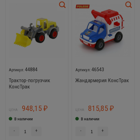
44884
46543
Трактор-погрузчик
Жандармерия КонсТрак
КонсТрак
948,15
815,85
₽
₽
ЦЕНА:
ЦЕНА:
В наличии
В наличии
-
+
-
+