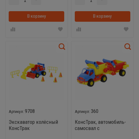
В корзину
В корзину
9708
360
Экскаватор колёсный
КонсТрак, автомобиль-
КонсТрак
самосвал с
полуприцепом