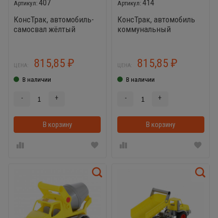
407
414
КонсТрак, автомобиль-
КонсТрак, автомобиль
самосвал жёлтый
коммунальный
оранжевый
815,85
815,85
₽
₽
ЦЕНА:
ЦЕНА:
В наличии
В наличии
-
+
-
+
В корзину
В корзину