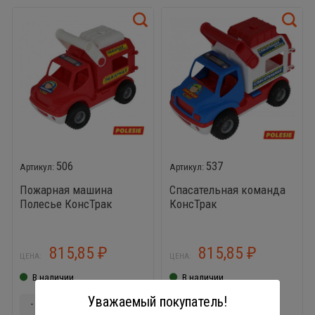
506
537
Пожарная машина
Спасательная команда
Полесье КонсТрак
КонсТрак
815,85
815,85
₽
₽
ЦЕНА:
ЦЕНА:
В наличии
В наличии
Уважаемый покупатель!
-
+
-
+