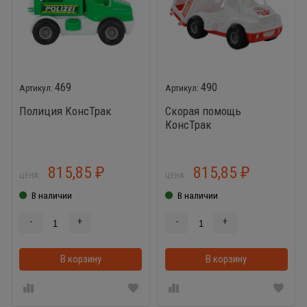
469
490
Полиция КонсТрак
Скорая помощь
КонсТрак
815,85
815,85
₽
₽
ЦЕНА:
ЦЕНА:
В наличии
В наличии
-
+
-
+
В корзину
В корзину