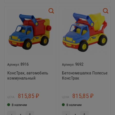
8916
9692
КонсТрак, автомобиль
Бетономешалка Полесье
коммунальный
КонсТрак
815,85
815,85
₽
₽
ЦЕНА:
ЦЕНА:
В наличии
В наличии
-
+
-
+