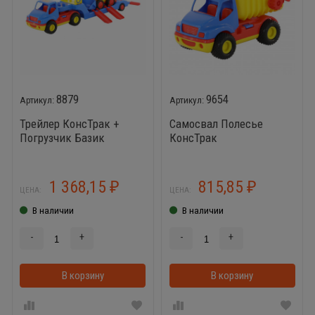
8879
9654
Трейлер КонсТрак +
Самосвал Полесье
Погрузчик Базик
КонсТрак
1 368,15
815,85
₽
₽
ЦЕНА:
ЦЕНА:
В наличии
В наличии
-
+
-
+
В корзину
В корзину