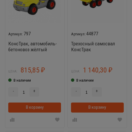
797
44877
КонсТрак, автомобиль-
Трехосный самосвал
бетоновоз жёлтый
КонсТрак
815,85
1 140,30
₽
₽
ЦЕНА:
ЦЕНА:
В наличии
В наличии
-
+
-
+
В корзину
В корзину