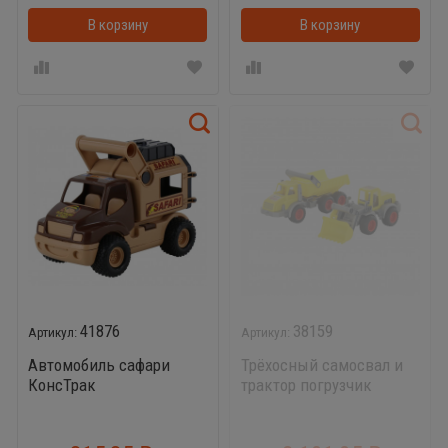
В корзину
В корзину
41876
38159
Автомобиль сафари
Трёхосный самосвал и
КонсТрак
трактор погрузчик
КонсТрак