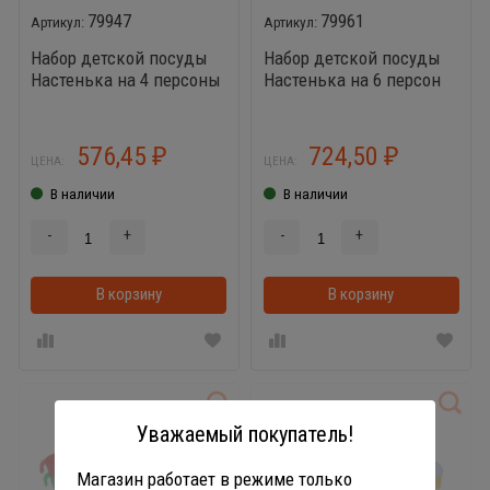
79947
79961
Набор детской посуды
Набор детской посуды
Настенька на 4 персоны
Настенька на 6 персон
(V5) (28 элементов)
(V4) (38 элементов)
576,45
724,50
₽
₽
ЦЕНА:
ЦЕНА:
В наличии
В наличии
-
+
-
+
В корзину
В корзинке
В корзину
Уважаемый покупатель!
Магазин работает в режиме только