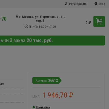
Регистрация
Вход
г. Москва, ул. Пермская, д. 11,
9-70
0
стр. 5
0
₽
Пн—Пт 10:00—17:00
льный заказ
20 тыс. руб.
36612
 мм
1 946,70
₽
ЦЕНА:
В наличии