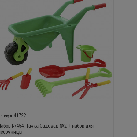
41722
Набор №454: Тачка Садовод №2 + набор для
Набор 
песочницы