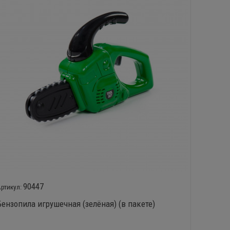
90447
Бензопила игрушечная (зелёная) (в пакете)
Набор 