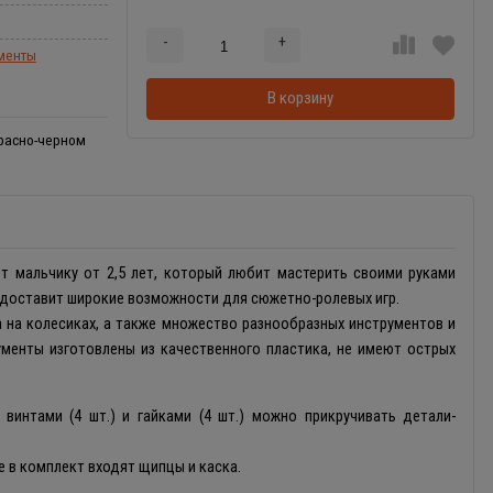
-
+
Добавляется...
Добавлен
ументы
В корзину
красно-черном
т мальчику от 2,5 лет, который любит мастерить своими руками
редоставит широкие возможности для сюжетно-ролевых игр.
 на колесиках, а также множество разнообразных инструментов и
ументы изготовлены из качественного пластика, не имеют острых
 винтами (4 шт.) и гайками (4 шт.) можно прикручивать детали-
е в комплект входят щипцы и каска.