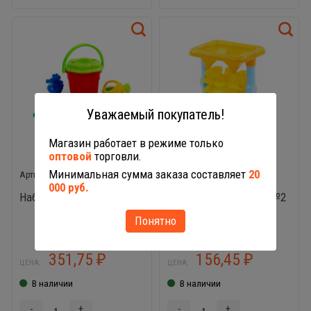
Уважаемый покупатель!
Магазин работает в режиме только
оптовой
торговли.
36469
36230
Минимальная сумма заказа составляет
20
000 руб.
Набор №363 Полесье
Песочная мельница №2
с основанием
Понятно
351,75
156,45
₽
₽
ЦЕНА:
ЦЕНА:
В наличии
В наличии
-
+
-
+