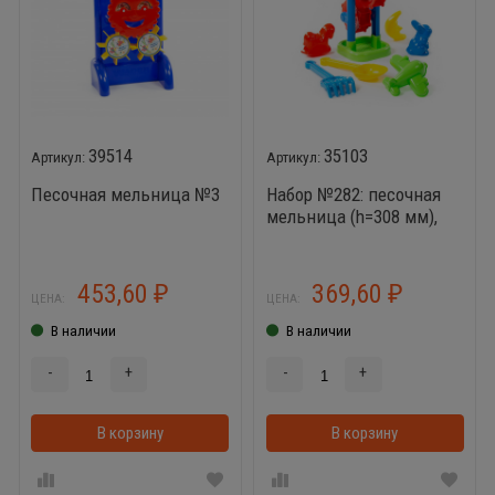
39514
35103
Песочная мельница №3
Набор №282: песочная
мельница (h=308 мм),
совок №7, грабельки
№7, формочки (заяц +
лошадка + месяц +
453,60
369,60
₽
₽
ЦЕНА:
ЦЕНА:
самолёт)
В наличии
В наличии
-
+
-
+
В корзину
В корзинке
В корзину