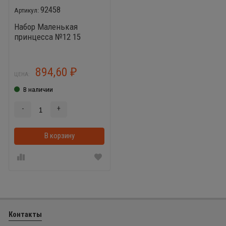
92458
Набор Маленькая
принцесса №12 15
элементов (в
чемоданчике)
894,60
₽
ЦЕНА:
В наличии
-
+
В корзину
В корзинке
Контакты