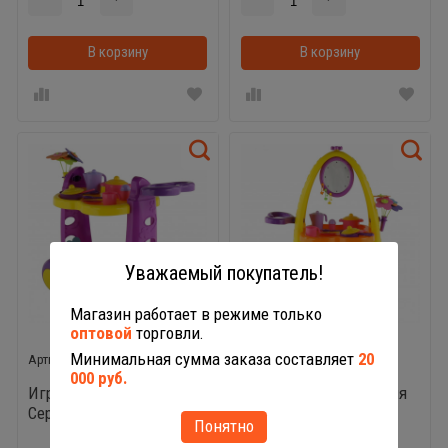
В корзину
В корзинке
В корзину
Уважаемый покупатель!
Магазин работает в режиме только
оптовой
торговли.
4960
4977
Минимальная сумма заказа составляет
20
000 руб.
Игровой набор
Волшебный столик для
Сервировочный столик
девочек
Понятно