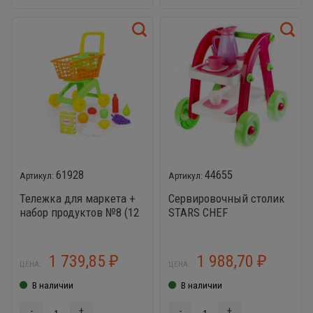
61928
44655
Тележка для маркета +
Сервировочный столик
набор продуктов №8 (12
STARS CHEF
элементов)
1 739,85
1 988,70
₽
₽
ЦЕНА:
ЦЕНА:
В наличии
В наличии
-
+
-
+