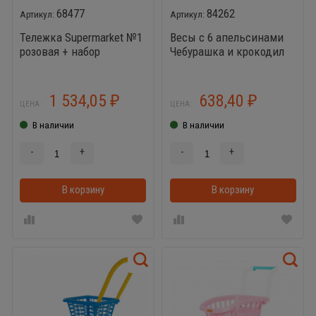
68477
84262
Тележка Supermarket №1
Весы с 6 апельсинами
розовая + набор
Чебурашка и крокодил
продуктов
Гена
1 534,05
638,40
₽
₽
ЦЕНА:
ЦЕНА:
В наличии
В наличии
-
+
-
+
В корзину
В корзинке
В корзину