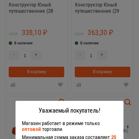
Конструктор Юный
Конструктор Юный
путешественник (28
путешественник (29
элементов)
элементов)
338,10
363,30
₽
₽
ЦЕНА:
ЦЕНА:
В наличии
В наличии
-
+
-
+
В корзину
В корзинке
В корзину
Уважаемый покупатель!
Магазин работает в режиме только
оптовой
торговли.
Минимальная сумма заказа составляет
20