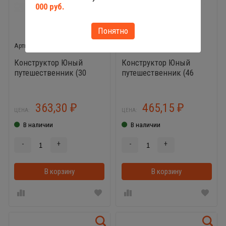
000 руб.
Понятно
52407
52421
Конструктор Юный
Конструктор Юный
путешественник (30
путешественник (46
элементов)
элементов)
363,30
465,15
₽
₽
ЦЕНА:
ЦЕНА:
В наличии
В наличии
-
+
-
+
В корзину
В корзинке
В корзину