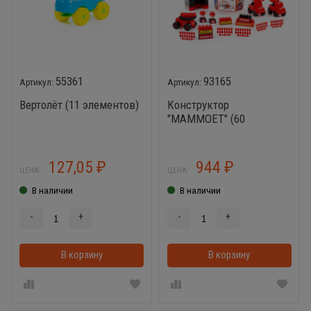
55361
93165
Вертолёт (11 элементов)
Конструктор
"MAMMOET" (60
элементов) (в ведёрке)
127,05
944
₽
₽
ЦЕНА:
ЦЕНА:
В наличии
В наличии
-
+
-
+
В корзину
В корзинке
В корзину