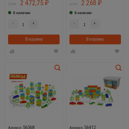
2 472,75
2 268
₽
₽
ЦЕНА:
ЦЕНА:
В наличии
В наличии
-
+
-
+
В корзину
В корзинке
В корзину
56368
56412