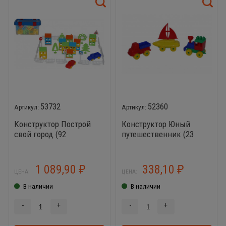
53732
52360
Конструктор Построй
Конструктор Юный
свой город (92
путешественник (23
элемента)
элемента)
1 089,90
338,10
₽
₽
ЦЕНА:
ЦЕНА:
В наличии
В наличии
-
+
-
+