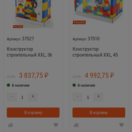
37527
37510
Конструктор
Конструктор
строительный XXL, 36
строительный XXL, 45
элементов Wader 37527
элементов Wader 37510
3 837,75
4 992,75
₽
₽
ЦЕНА:
ЦЕНА:
В наличии
В наличии
-
+
-
+
В корзину
В корзинке
В корзину