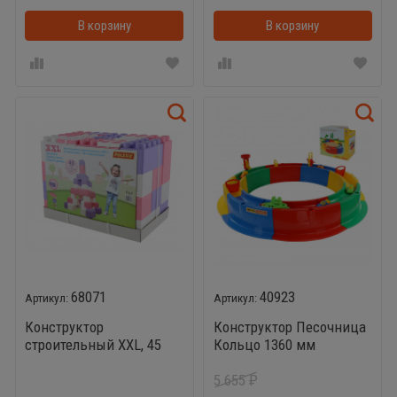
В корзину
В корзинке
В корзину
68071
40923
Конструктор
Конструктор Песочница
строительный XXL, 45
Кольцо 1360 мм
элементов (v2) +
Полесье (с игрушками)
5 655
соединитель (45
₽