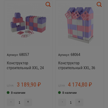
68057
68064
Конструктор
Конструктор
строительный XXL, 24
строительный XXL, 36
элемента (v2) +
элементов (v2) +
соединитель (24
соединитель (30
элемента) Wader 68057
элементов) Wader 68064
3 189,90
4 174,80
₽
₽
ЦЕНА:
ЦЕНА:
В наличии
В наличии
-
+
-
+