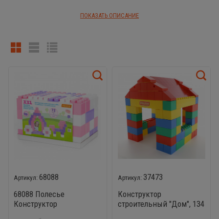
белый для девочек.
ПОКАЗАТЬ ОПИСАНИЕ
Из конструктора XXL можно построить дом, мебель, машину и
даже песочницу.
68088
37473
68088 Полесье
Конструктор
Конструктор
строительный "Дом", 134
строительный XXL, 72
элемента Полесье 37473