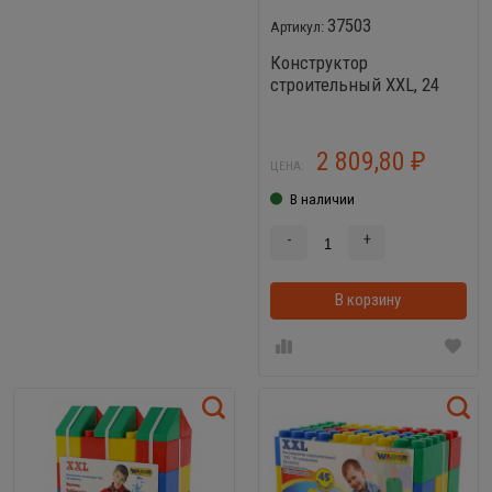
37503
Конструктор
строительный XXL, 24
элемента Wader 37503
2 809,80
₽
ЦЕНА:
В наличии
-
+
В корзину