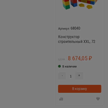
68040
Конструктор
строительный XXL, 72
элемента + соединитель
(72 элемента) Wader
68040
8 674,05
₽
ЦЕНА:
В наличии
-
+
В корзину