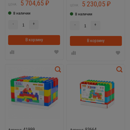
элементов) Wader 68071
5 704,65
5 230,05
₽
₽
ЦЕНА:
ЦЕНА:
В наличии
В наличии
-
+
-
+
В корзину
В корзинке
В корзину
41999
93664