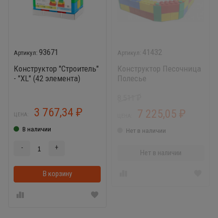
93671
41432
Конструктор "Строитель"
Конструктор Песочница
- "XL" (42 элемента)
Полесье
8 511
₽
3 767,34
7 225,05
₽
₽
ЦЕНА:
ЦЕНА:
В наличии
Нет в наличии
-
+
Нет в наличии
В корзину
В корзинке