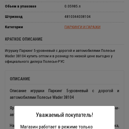
Объем в упаковке
0.05985 л
Штрихкод
4810344038104
Категории
ПАРКИНГИ И ГАРАЖИ
КРАТКОЕ ОПИСАНИЕ
Игрушку Паркинг 5-уровневый с дорогой и автомобилями Полесье
Wader 38104 купить оптом и в розницу по низкой цене выгодно у
официального дилера Полесье-РУС
ОПИСАНИЕ
Описание игрушки Паркинг 5-уровневый с дорогой и
автомобилями Полесье Wader 38104
Яркий пятиуровневый паркинг Полесье 38104 с тремя мини-
Уважаемый покупатель!
автомобилями, дорогой и дорожными знаками (10 шт.).
На первом уровне паркинга расположены автомойка,
Магазин работает в режиме только