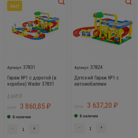
Хит!
37831
37824
Гараж №1 с дорогой (в
Детский Гараж №1 с
коробке) Wader 37831
автомобилями
4 655
₽
3 637,20
3 860,85
₽
₽
ЦЕНА:
ЦЕНА:
В наличии
В наличии
-
+
-
+