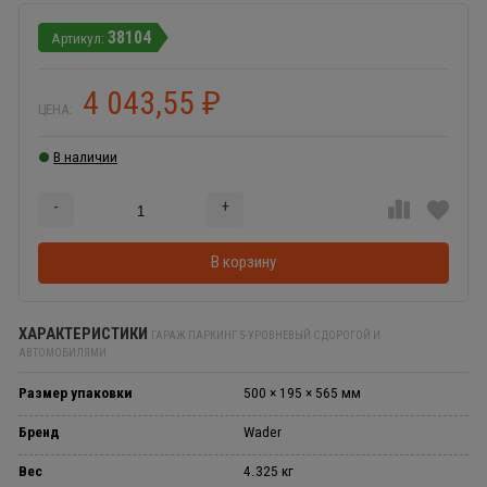
38104
4 043,55
₽
ЦЕНА:
В наличии
-
+
Добавляется...
Добавлен
В корзину
ХАРАКТЕРИСТИКИ
ГАРАЖ ПАРКИНГ 5-УРОВНЕВЫЙ С ДОРОГОЙ И
АВТОМОБИЛЯМИ
Размер упаковки
500 × 195 × 565 мм
Бренд
Wader
Вес
4.325 кг