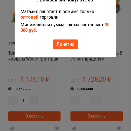
Магазин работает в режиме только
оптовой
торговли.
Минимальная сумма заказа составляет
20
000 руб.
48394
48400
Понятно
Трактор погрузчик с
Трактор снегоуборочный
ковшом Wader ГрипТрак
с полуприцепом
1 178,10
1 726,20
₽
₽
ЦЕНА:
ЦЕНА:
В наличии
В наличии
-
+
-
+
В корзину
В корзину