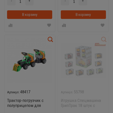
-
+
-
+
В корзину
В корзину
48417
55798
Трактор-погрузчик с
Игрушка Спецмашина
полуприцепом для
ГрипТрак 18 штук с
животных ГрипТрак
дисплеем