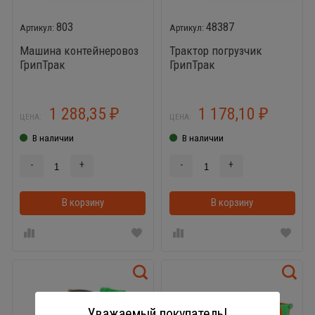
803
48387
Машина контейнеровоз
Трактор погрузчик
ГрипТрак
ГрипТрак
1 288,35
1 178,10
₽
₽
ЦЕНА:
ЦЕНА:
В наличии
В наличии
-
+
-
+
В корзину
В корзину
Уважаемый покупатель!