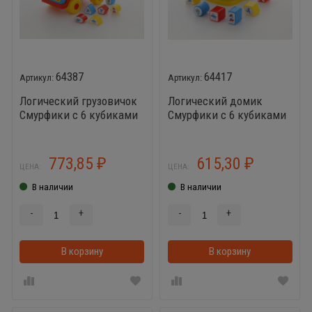
64387
64417
Логический грузовичок
Логический домик
Смурфики с 6 кубиками
Смурфики с 6 кубиками
№2
№1
773,85
615,30
₽
₽
ЦЕНА:
ЦЕНА:
В наличии
В наличии
-
+
-
+
В корзину
В корзинке
В корзину