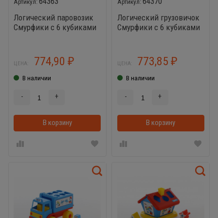
64363
64370
Логический паровозик
Логический грузовичок
Смурфики с 6 кубиками
Смурфики с 6 кубиками
№2
№1
774,90
773,85
₽
₽
ЦЕНА:
ЦЕНА:
В наличии
В наличии
-
+
-
+
В корзину
В корзинке
В корзину