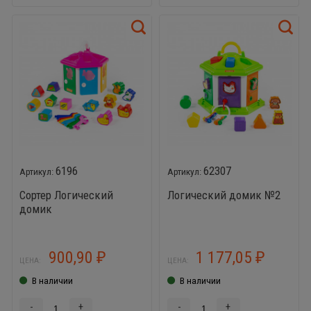
6196
62307
Сортер Логический
Логический домик №2
домик
900,90
1 177,05
₽
₽
ЦЕНА:
ЦЕНА:
В наличии
В наличии
-
+
-
+