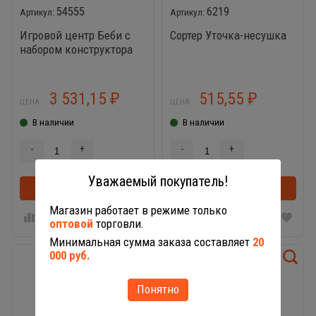
54555
6219
Игровой центр Беби с
Сортер Уточка-несушка
набором конструктора
3 531,15
515,55
₽
₽
ЦЕНА:
ЦЕНА:
В наличии
В наличии
-
+
-
+
Уважаемый покупатель!
В корзину
В корзинке
В корзину
Магазин работает в режиме только
оптовой
торговли.
Минимальная сумма заказа составляет
20
000 руб.
Понятно