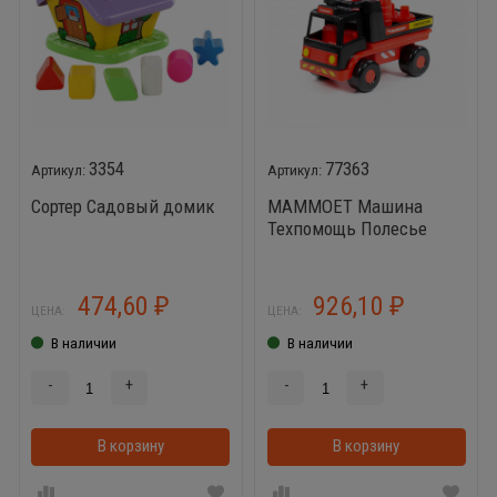
3354
77363
Сортер Садовый домик
MAMMOET Машина
Техпомощь Полесье
77363
474,60
926,10
₽
₽
ЦЕНА:
ЦЕНА:
В наличии
В наличии
-
+
-
+
В корзину
В корзинке
В корзину