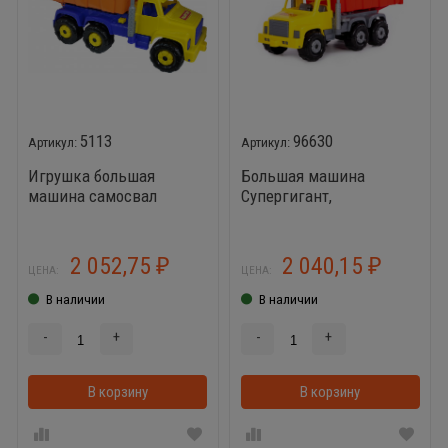
5113
96630
Игрушка большая
Большая машина
машина самосвал
Супергигант,
Супергигант
автомобиль-самосвал
(жёлто-красный)
2 052,75
2 040,15
₽
₽
ЦЕНА:
ЦЕНА:
В наличии
В наличии
-
+
-
+
В корзину
В корзинке
В корзину