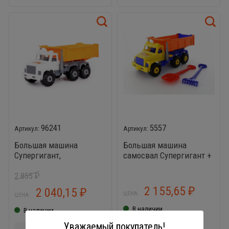
96241
5557
Большая машина
Большая машина
Супергигант,
самосвал Супергигант +
автомобиль дорожный
лопата и грабли
2 855
большие
₽
2 155,65
2 040,15
₽
₽
ЦЕНА:
ЦЕНА:
В наличии
В наличии
Уважаемый покупатель!
-
+