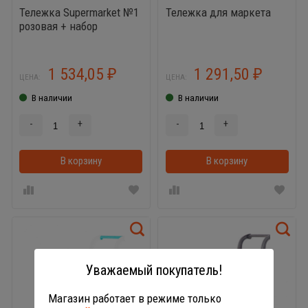
Тележка Supermarket №1
Тележка для маркета
розовая + набор
продуктов
1 534,05
1 291,50
₽
₽
ЦЕНА:
ЦЕНА:
В наличии
В наличии
-
+
-
+
В корзину
В корзинке
В корзину
Уважаемый покупатель!
Магазин работает в режиме только