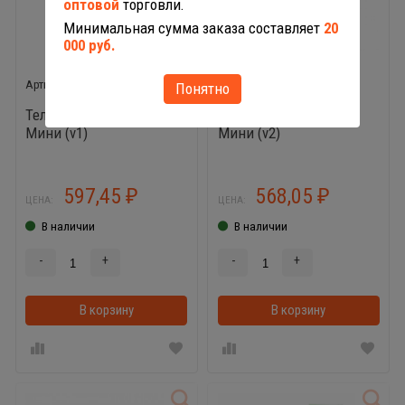
оптовой
торговли.
Минимальная сумма заказа составляет
20
000 руб.
71262
71279
Понятно
Тележка для маркета
Тележка для маркета
Мини (v1)
Мини (v2)
597,45
568,05
₽
₽
ЦЕНА:
ЦЕНА:
В наличии
В наличии
-
+
-
+
В корзину
В корзинке
В корзину