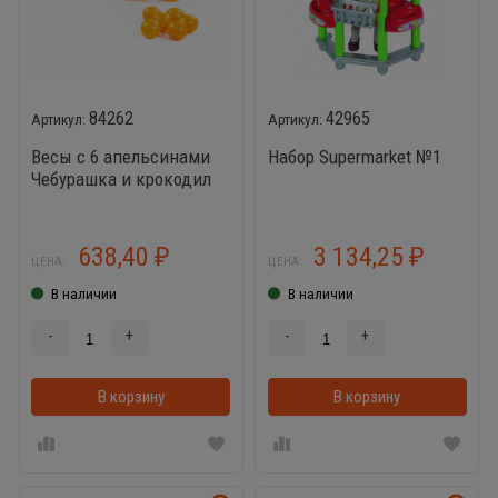
84262
42965
Весы с 6 апельсинами
Набор Supermarket №1
Чебурашка и крокодил
Гена
638,40
3 134,25
₽
₽
ЦЕНА:
ЦЕНА:
В наличии
В наличии
-
+
-
+
В корзину
В корзинке
В корзину