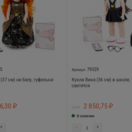
05
79329
(37 см) на балу, туфельки
Кукла Вика (36 см) в школе,
светятся
36,30
2 850,75
₽
₽
ЦЕНА:
В наличии
+
-
+