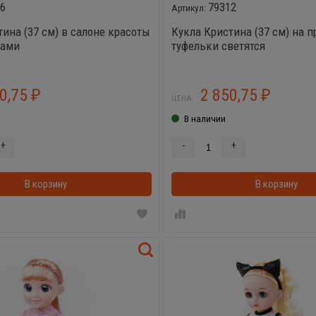
36
79312
тина (37 см) в салоне красоты
Кукла Кристина (37 см) на п
рами
туфельки светятся
50,75
2 850,75
₽
₽
ЦЕНА:
В наличии
+
-
+
В корзину
В корзинке
В корзину