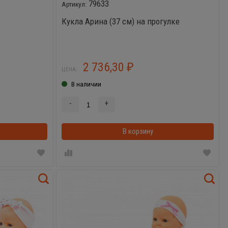
79633
Кукла Арина (37 см) на прогулке
2 736,30
₽
ЦЕНА:
В наличии
-
+
В корзинке
В корзину