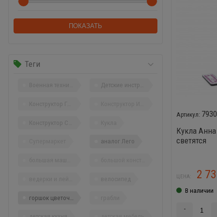
Теги
Военная техника
Детские инструменты
Конструктор Город
Конструктор Изобретатель
793
Конструктор Строитель
Кукла
Кукла Анна 
светятся
Супермаркет
аналог Лего
большая машина
большой конструктор
2 7
ЦЕНА:
ведерки и лейки
велосипед
В наличии
горшок цветочный
грабли
-
детская кухня
детская мебель