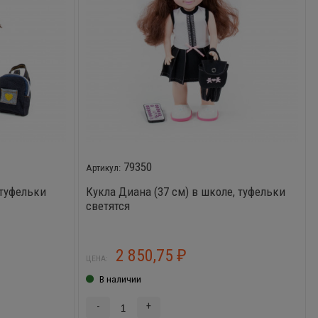
79350
 туфельки
Кукла Диана (37 см) в школе, туфельки
светятся
2 850,75
₽
ЦЕНА:
В наличии
-
+