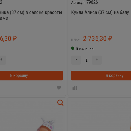
02
79626
ника (37 см) в салоне красоты
Кукла Алиса (37 см) на балу
рами
36,30
2 736,30
₽
₽
ЦЕНА:
В наличии
+
-
+
В корзину
В корзинке
В корзину