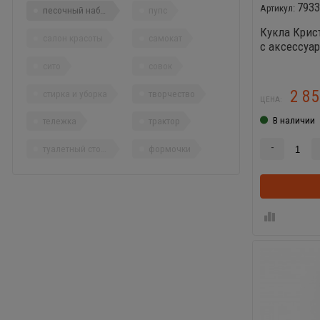
793
песочный набор
пупс
Кукла Крис
салон красоты
самокат
с аксессуа
сито
совок
2 8
стирка и уборка
творчество
ЦЕНА:
В наличии
тележка
трактор
-
туалетный столик
формочки