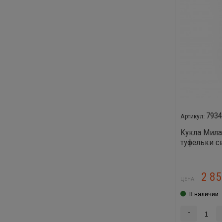
793
Кукла Милан
туфельки с
2 8
ЦЕНА:
В наличии
-