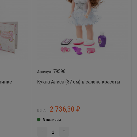
79596
еринке
Кукла Алиса (37 см) в салоне красоты
2 736,30
₽
ЦЕНА:
В наличии
-
+