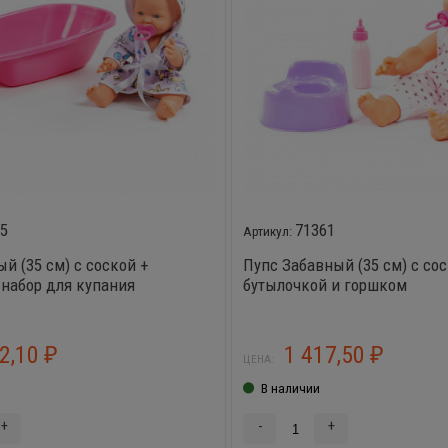
75
71361
й (35 см) с соской +
Пупс Забавный (35 см) с сос
 набор для купания
бутылочкой и горшком
92,10
1 417,50
₽
₽
ЦЕНА:
В наличии
+
-
+