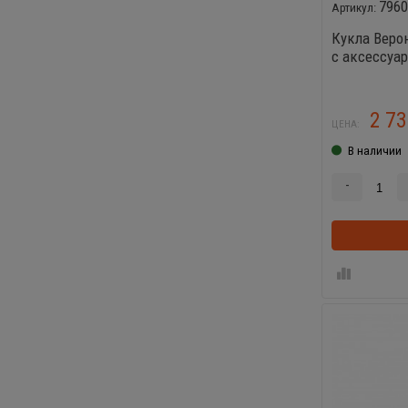
796
Кукла Веро
с аксессуа
2 7
ЦЕНА:
В наличии
-