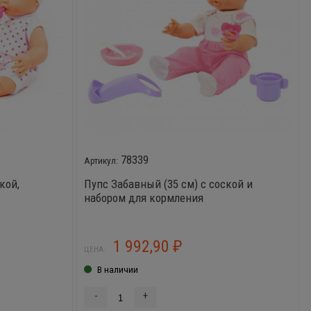
78339
кой,
Пупс Забавный (35 см) с соской и
набором для кормления
1 992,90
₽
ЦЕНА:
В наличии
-
+