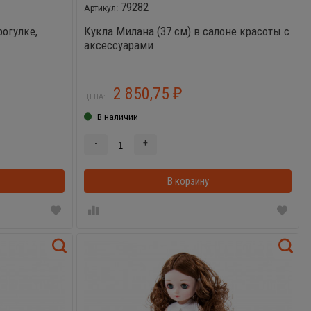
79282
рогулке,
Кукла Милана (37 см) в салоне красоты с
аксессуарами
2 850,75
₽
ЦЕНА:
В наличии
-
+
В корзинке
В корзину