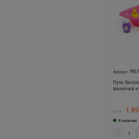
785
Пупс Весёлы
ванночка и
1 8
ЦЕНА:
В наличии
-