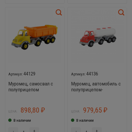
44129
44136
Муромец, самосвал с
Муромец, автомобиль с
полуприцепом
полуприцепом-
цистерной
898,80
979,65
₽
₽
ЦЕНА:
ЦЕНА:
В наличии
В наличии
-
+
-
+