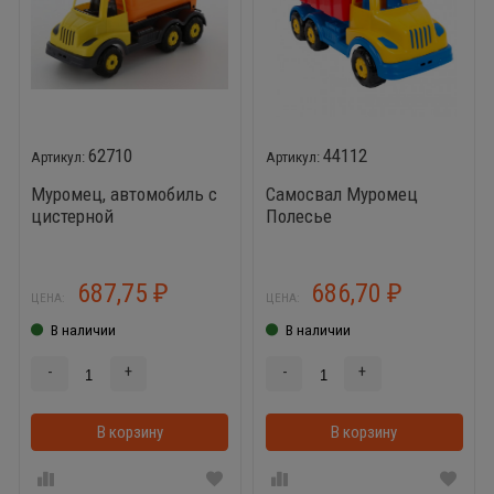
62710
44112
Муромец, автомобиль с
Самосвал Муромец
цистерной
Полесье
687,75
686,70
₽
₽
ЦЕНА:
ЦЕНА:
В наличии
В наличии
-
+
-
+
В корзину
В корзинке
В корзину