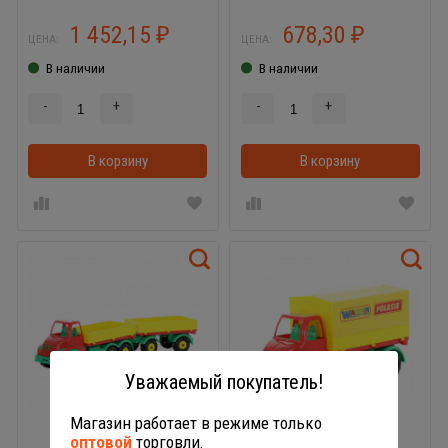
1 452,15
678,30
₽
₽
ЦЕНА:
ЦЕНА:
В наличии
В наличии
-
+
-
+
В корзину
В корзинке
В корзину
Уважаемый покупатель!
Магазин работает в режиме только
оптовой
торговли.