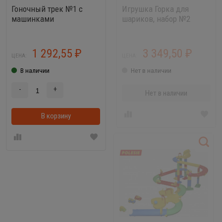
Гоночный трек №1 с
Игрушка Горка для
машинками
шариков, набор №2
1 292,55
3 349,50
₽
₽
ЦЕНА:
ЦЕНА:
В наличии
Нет в наличии
-
+
Нет в наличии
В корзину
В корзинке