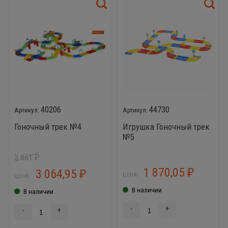
40206
44730
Гоночный трек №4
Игрушка Гоночный трек
№5
3 851
₽
1 870,05
3 064,95
₽
₽
ЦЕНА:
ЦЕНА:
В наличии
В наличии
-
+
-
+