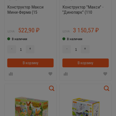
Конструктор Макси
Конструктор "Макси" -
Мини-Ферма (15
"Динопарк" (110
элементов)
элементов) (в пакете)
522,90
3 150,57
₽
₽
ЦЕНА:
ЦЕНА:
В наличии
В наличии
-
+
-
+
В корзину
В корзинке
В корзину