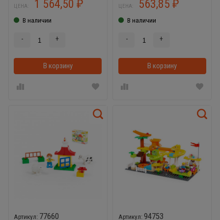
1 564,50
563,85
₽
₽
ЦЕНА:
ЦЕНА:
В наличии
В наличии
-
+
-
+
В корзину
В корзинке
В корзину
77660
94753