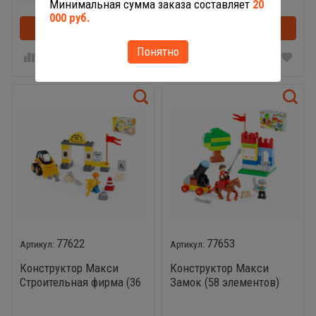
Минимальная сумма заказа составляет
20
000 руб.
В корзину
В корзинке
В корзину
Понятно
77622
77653
Конструктор Макси
Конструктор Макси
Строительная фирма (36
Замок (58 элементов)
элементов)