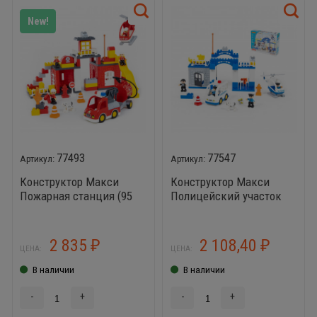
New!
77493
77547
Конструктор Макси
Конструктор Макси
Пожарная станция (95
Полицейский участок
элементов)
(70 элемента)
2 835
2 108,40
₽
₽
ЦЕНА:
ЦЕНА:
В наличии
В наличии
-
+
-
+