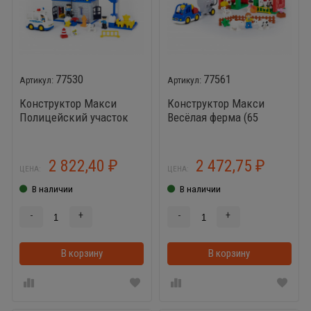
77530
77561
Конструктор Макси
Конструктор Макси
Полицейский участок
Весёлая ферма (65
(94 элемента)
элементов)
2 822,40
2 472,75
₽
₽
ЦЕНА:
ЦЕНА:
В наличии
В наличии
-
+
-
+
В корзину
В корзинке
В корзину