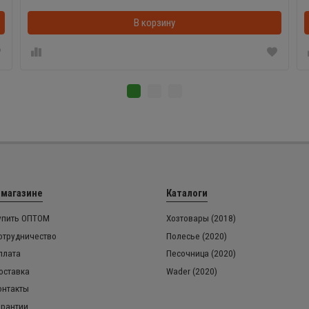
В корзинке
В корзину
 магазине
Каталоги
упить ОПТОМ
Хозтовары (2018)
отрудничество
Полесье (2020)
плата
Песочница (2020)
оставка
Wader (2020)
онтакты
арантии