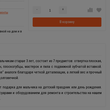
-
+
Добавляется...
Добавлен
ументы
В корзину
вкой на дом и в
ьчикам старше 3 лет, состоит из 7 предметов: отвертка плоская,
ч, плоскогубцы, мастерок и пила с подвижной зубчатой вставкой.
" аналоги благодаря четкой детализации, а легкий вес и прочный
долговечной.
т подарка для мальчика на детский праздник или день рождения.
суарами и оборудованием для ремонта и строительства на нашем
.