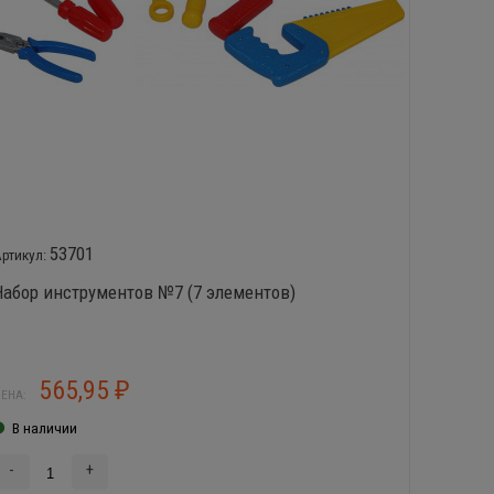
53701
Набор инструментов №7 (7 элементов)
Набор 
565,95
6
₽
ЕНА:
ЦЕНА:
В наличии
В нал
-
+
-