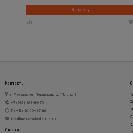
В корзину
Контакты
О
г. Москва, ул. Пермская, д. 11, стр. 5
К
С
+7 (985) 188-09-70
О
Пн—Пт 10:00—17:00
Д
feedback@polesie-rus.ru
К
Оплата
Г