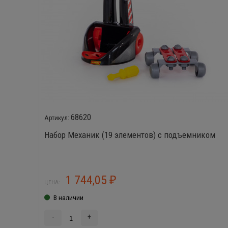
68620
Набор Механик (19 элементов) с подъемником
1 744,05
₽
ЦЕНА:
В наличии
-
+