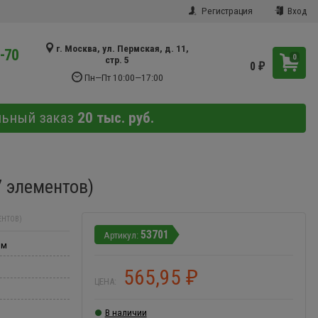
Регистрация
Вход
г. Москва, ул. Пермская, д. 11,
9-70
0
стр. 5
0
₽
Пн—Пт 10:00—17:00
льный заказ
20 тыс. руб.
 элементов)
ЕНТОВ)
53701
мм
565,95
₽
ЦЕНА:
В наличии