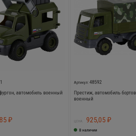
91
48592
 фургон, автомобиль военный
Престиж, автомобиль борто
военный
,85
925,05
₽
₽
ЦЕНА:
В наличии