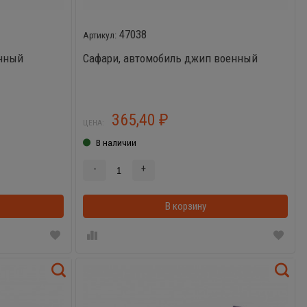
47038
енный
Сафари, автомобиль джип военный
365,40
₽
ЦЕНА:
В наличии
-
+
В корзинке
В корзину