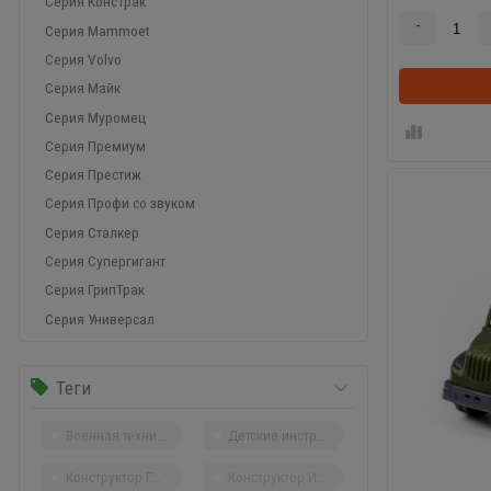
Серия КонсТрак
-
Серия Mammoet
Серия Volvo
Серия Майк
Серия Муромец
Серия Премиум
Серия Престиж
Серия Профи со звуком
Серия Сталкер
Серия Супергигант
Серия ГрипТрак
Серия Универсал
Теги
Военная техника
Детские инструменты
Конструктор Город
Конструктор Изобретатель