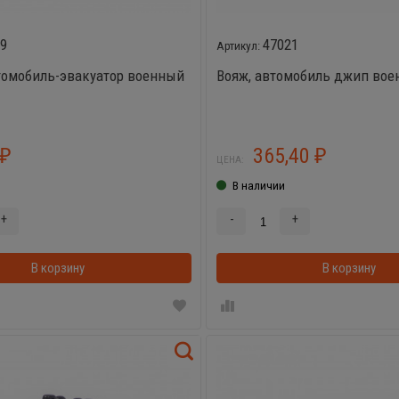
49
47021
томобиль-эвакуатор военный
Вояж, автомобиль джип во
365,40
₽
₽
ЦЕНА:
В наличии
+
-
+
В корзину
В корзинке
В корзину