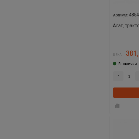
485
Агат, трак
381
ЦЕНА:
В наличии
-