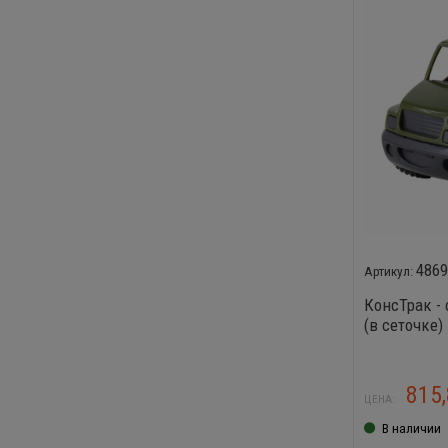
486
КонсТрак -
(в сеточке)
815
ЦЕНА:
В наличии