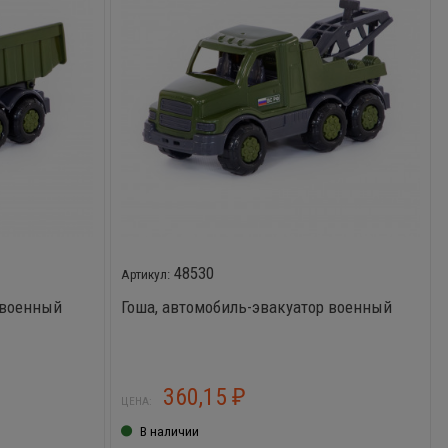
48530
 военный
Гоша, автомобиль-эвакуатор военный
360,15
₽
ЦЕНА:
В наличии