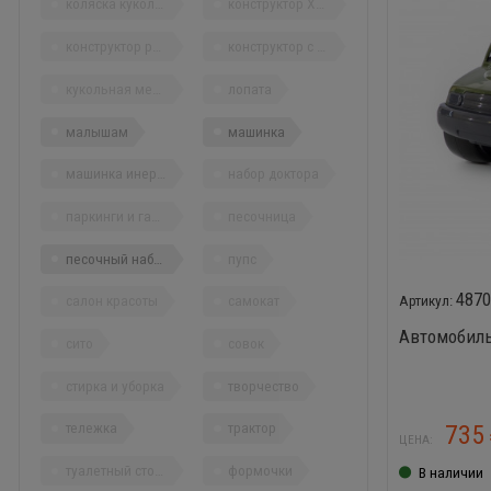
коляска кукольная
конструктор XXL
конструктор решетчатый
конструктор с отверткой
кукольная мебель
лопата
малышам
машинка
машинка инерционная
набор доктора
паркинги и гаражи
песочница
песочный набор
пупс
487
салон красоты
самокат
Автомобил
сито
совок
стирка и уборка
творчество
тележка
трактор
735
ЦЕНА:
туалетный столик
формочки
В наличии