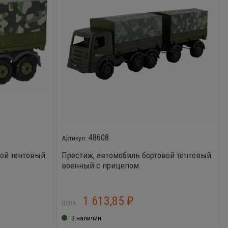
48608
вой тентовый
Престиж, автомобиль бортовой тентовый
военный с прицепом
1 613,85
₽
ЦЕНА:
В наличии