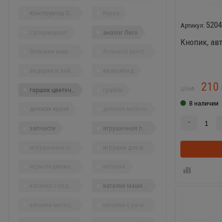
Конструктор Строитель
Кукла
520
Супермаркет
аналог Лего
Кнопик, ав
большая машина
большой конструктор
ведерки и лейки
велосипед
210
ЦЕНА:
горшок цветочный
грабли
В наличии
детская кухня
детская мебель
-
запчасти
игрушечная посуда
игрушечные продукты
игрушки для воды
игры подвижные
каталка
каталка с педалями
каталки машины
каталки мотоциклы
каталки с ручкой