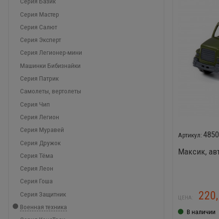
Серия Базик
Серия Мастер
Серия Салют
Серия Эксперт
Серия Легионер-мини
Машинки Бибизнайки
Серия Патрик
Самолеты, вертолеты
Серия Чип
Серия Легион
Серия Муравей
485
Серия Дружок
Максик, ав
Серия Тёма
Серия Леон
Серия Гоша
220
Серия Защитник
ЦЕНА:
Военная техника
В наличии