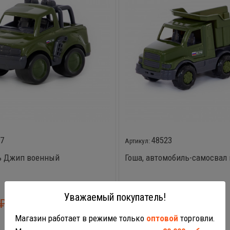
07
48523
ь Джип военный
Гоша, автомобиль-самосвал
Уважаемый покупатель!
349,65
₽
₽
ЦЕНА:
Магазин работает в режиме только
оптовой
торговли.
В наличии