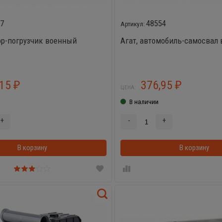
47
48554
тор-погрузчик военный
Агат, автомобиль-самосвал
,15
376,95
₽
₽
ЦЕНА:
В наличии
+
-
+
В корзину
В корзинке
В корзину