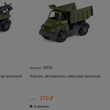
52032
тор военный
Кнопик, автомобиль-самосвал военный
210
₽
ЦЕНА:
В наличии