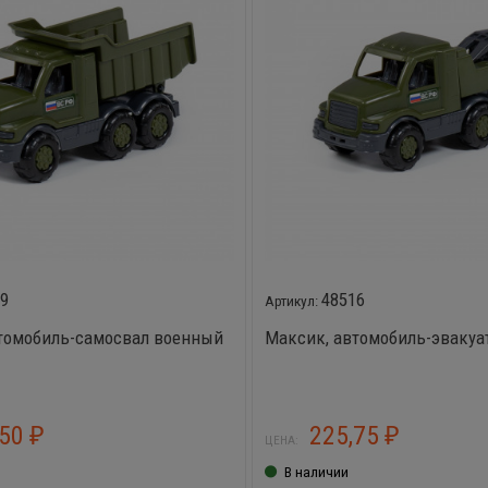
09
48516
томобиль-самосвал военный
Максик, автомобиль-эвакуа
,50
225,75
₽
₽
ЦЕНА:
В наличии