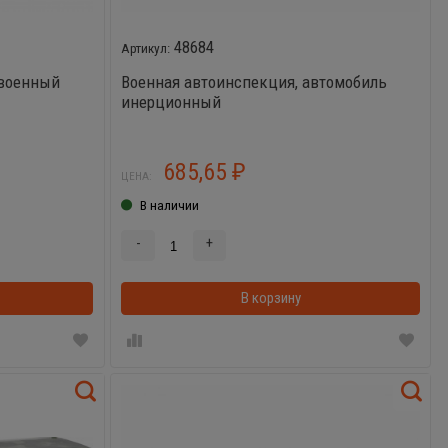
48684
 военный
Военная автоинспекция, автомобиль
инерционный
685,65
₽
ЦЕНА:
В наличии
-
+
В корзинке
В корзину