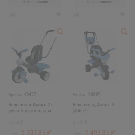
Нет в наличии
Нет в наличии
46437
46697
Велосипед Амиго 2 с
Велосипед Амиго 3
ручкой и ремешком
(46697)
46437
7 654
8 533
₽
₽
6 737,85
7 493,85
₽
₽
ЦЕНА:
ЦЕНА: