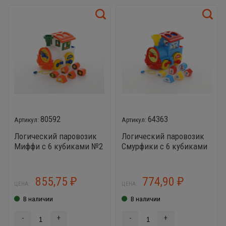
80592
64363
Логический паровозик
Логический паровозик
Миффи с 6 кубиками №2
Смурфики с 6 кубиками
№2
855,75
774,90
₽
₽
ЦЕНА:
ЦЕНА:
В наличии
В наличии
-
+
-
+