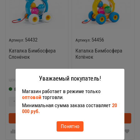
54432
54456
Каталка Бимбосфера
Каталка Бимбосфера
Слонёнок
Котёнок
801,15
801,15
Уважаемый покупатель!
₽
₽
ЦЕНА:
ЦЕНА:
В наличии
В наличии
Магазин работает в режиме только
оптовой
торговли.
-
+
-
+
Минимальная сумма заказа составляет
20
000 руб.
В корзину
В корзинке
В корзину
Понятно