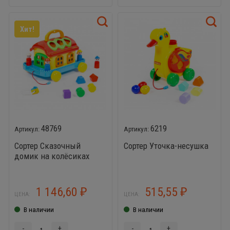
Хит!
48769
6219
Сортер Сказочный
Сортер Уточка-несушка
домик на колёсиках
1 146,60
515,55
₽
₽
ЦЕНА:
ЦЕНА:
В наличии
В наличии
-
+
-
+