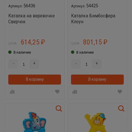
56436
54425
Каталка на веревочке
Каталка Бимбосфера
Сверчок
Клоун
614,25
801,15
₽
₽
ЦЕНА:
ЦЕНА:
В наличии
В наличии
-
+
-
+
В корзину
В корзинке
В корзину