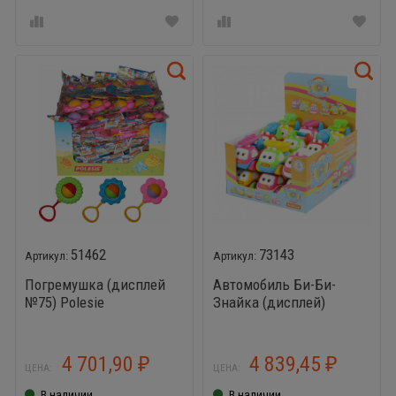
51462
73143
Погремушка (дисплей
Автомобиль Би-Би-
№75) Polesie
Знайка (дисплей)
(Погремушка Василек 16
шт., погремушка
Ромашка - 16 шт.,
4 701,90
4 839,45
₽
₽
ЦЕНА:
ЦЕНА:
погремушка Подсолнух -
16 шт.)
В наличии
В наличии