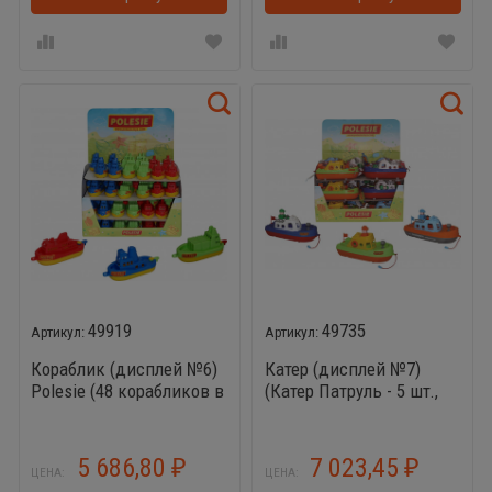
49919
49735
Кораблик (дисплей №6)
Катер (дисплей №7)
Polesie (48 корабликов в
(Катер Патруль - 5 шт.,
дисплее)
катер Спасатель - 5 шт.,
катер Карабинер - 5 шт.)
ЗАКАЗ КРАТНО 15шт
5 686,80
7 023,45
₽
₽
ЦЕНА:
ЦЕНА: