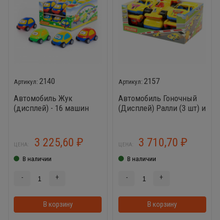
2140
2157
Автомобиль Жук
Автомобиль Гоночный
(дисплей) - 16 машин
(Дисплей) Ралли (3 шт) и
Формула (3 шт)
3 225,60
3 710,70
₽
₽
ЦЕНА:
ЦЕНА:
В наличии
В наличии
-
+
-
+
В корзину
В корзинке
В корзину