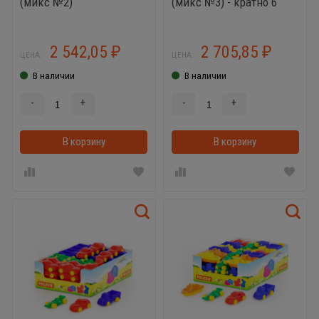
(микс №2)
(микс №3) - кратно 6
машинам
2 542,05
2 705,85
₽
₽
ЦЕНА:
ЦЕНА:
В наличии
В наличии
-
+
-
+
В корзину
В корзинке
В корзину