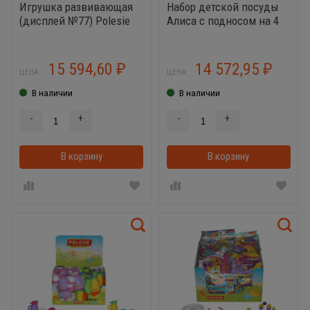
Игрушка развивающая
Набор детской посуды
(дисплей №77) Polesie
Алиса с подносом на 4
(Кеша автомобиль-
персоны (дисплей №8)
самосвал логический -
Polesie - 12 наборов
12 шт., Садовый домик
15 594,60
14 572,95
₽
₽
ЦЕНА:
ЦЕНА:
-15 шт.)
В наличии
В наличии
-
+
-
+
В корзину
В корзинке
В корзину