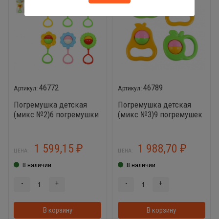
46772
46789
Погремушка детская
Погремушка детская
(микс №2)6 погремушки
(микс №3)9 погремушек
Ромашка 6 погремушки
Груша, 9 погремушек
Подсолнух 6
Яблоко (итого 18 шт)
погремушки Василёк
1 599,15
1 988,70
₽
₽
ЦЕНА:
ЦЕНА:
(итого 18 шт)
В наличии
В наличии
-
+
-
+
В корзину
В корзинке
В корзину