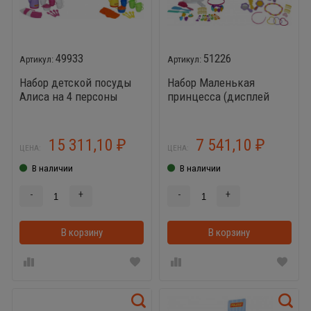
49933
51226
Набор детской посуды
Набор Маленькая
Алиса на 4 персоны
принцесса (дисплей
(дисплей №9) Polesie -
№46) Polesie (20
20 наборов
игрушек)
15 311,10
7 541,10
₽
₽
ЦЕНА:
ЦЕНА:
В наличии
В наличии
-
+
-
+
В корзину
В корзинке
В корзину