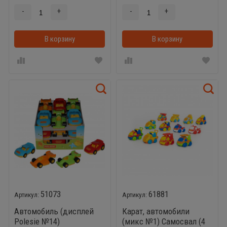
-
+
-
+
В корзину
В корзинке
В корзину
51073
61881
Автомобиль (дисплей
Карат, автомобили
Polesie №14)
(микс №1) Самосвал (4