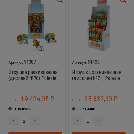
51387
51400
Игрушка развивающая
Игрушка развивающая
(дисплей №70) Polesie
(дисплей №71) Polesie
(Уточка-несушка - 16
(Домик для зверей - 10
шт., грузовик Забава - 12
шт., Занимательный
шт.)
паровоз - 20 шт.)
19 426,05
25 632,60
₽
₽
ЦЕНА:
ЦЕНА:
В наличии
В наличии
-
+
-
+