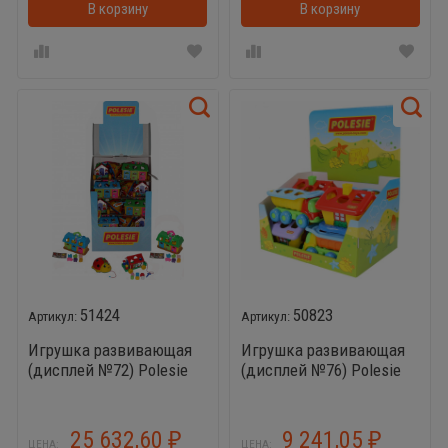
В корзину
В корзинке
В корзину
51424
50823
Игрушка развивающая
Игрушка развивающая
(дисплей №72) Polesie
(дисплей №76) Polesie
(Божья коровка - 10 шт.,
(Кеша автомобиль-
Игровой дом - 10 шт.,
самосвал логический - 4
Домик для зверей - 10
шт., Садовый домик - 4
25 632,60
9 241,05
₽
₽
ЦЕНА:
ЦЕНА: