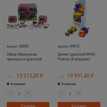
50083
49872
Набор Маленькая
Гранит (дисплей №44)
принцесса (дисплей
Polesie (8 игрушек)
№47) (заказ кратно 16
наборам)
13 215,30
10 991,40
₽
₽
ЦЕНА:
ЦЕНА:
В наличии
В наличии
-
+
-
+
В корзину
В корзинке
В корзину