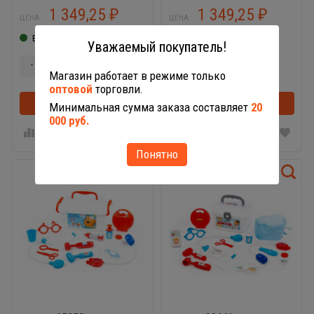
1 349,25
1 349,25
₽
₽
ЦЕНА:
ЦЕНА:
В наличии
В наличии
Уважаемый покупатель!
-
+
-
+
Магазин работает в режиме только
оптовой
торговли.
В корзину
В корзину
Минимальная сумма заказа составляет
20
000 руб.
Понятно