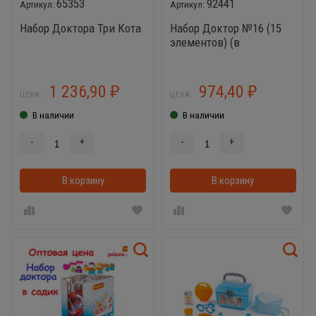
65353
92441
Набор Доктора Три Кота
Набор Доктор №16 (15
элементов) (в
чемоданчике) Полесье
1 236,90
974,40
₽
₽
ЦЕНА:
ЦЕНА:
В наличии
В наличии
-
+
-
+
В корзину
В корзину