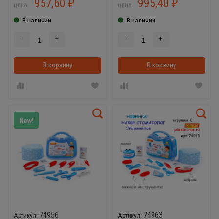
957,60
995,40
₽
₽
ЦЕНА:
ЦЕНА:
В наличии
В наличии
-
+
-
+
В корзину
В корзинке
В корзину
New!
74956
74963