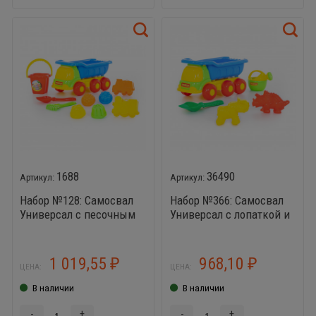
1688
36490
Набор №128: Самосвал
Набор №366: Самосвал
Универсал с песочным
Универсал с лопаткой и
набором и ведерком
формочками динозавры
1 019,55
968,10
₽
₽
ЦЕНА:
ЦЕНА:
В наличии
В наличии
-
+
-
+