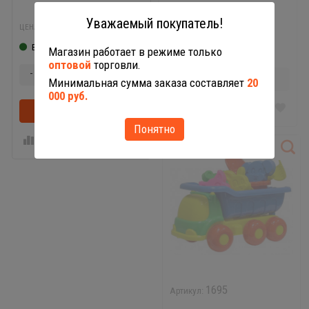
954,45
1 293,60
Уважаемый покупатель!
₽
₽
ЦЕНА:
ЦЕНА:
В наличии
Нет в наличии
Магазин работает в режиме только
оптовой
торговли.
-
+
Нет в наличии
Минимальная сумма заказа составляет
20
000 руб.
В корзину
В корзинке
Понятно
1695