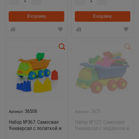
В корзину
В корзинке
В корзину
36506
1671
Набор №367: Самосвал
Набор №127: Самосвал
Универсал с лопаткой и
Универсал с ведерком и
формочками для замка
формочками