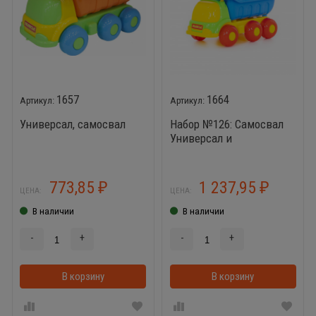
1657
1664
Универсал, самосвал
Набор №126: Самосвал
Универсал и
конструктор Супер-Микс
60 элементов
773,85
1 237,95
₽
₽
ЦЕНА:
ЦЕНА:
В наличии
В наличии
-
+
-
+
В корзину
В корзинке
В корзину