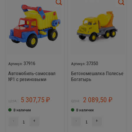
37916
37350
Автомобиль-самосвал
Бетономешалка Полесье
№1 с резиновыми
Богатырь
колёсами
5 307,75
2 089,50
₽
₽
ЦЕНА:
ЦЕНА:
В наличии
В наличии
-
+
-
+