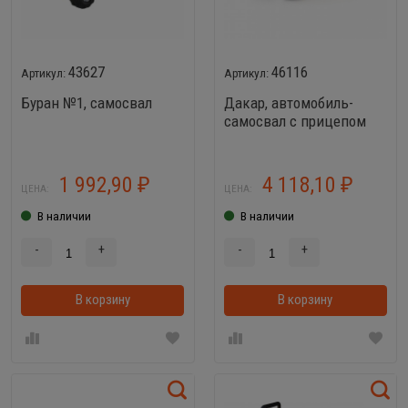
43627
46116
Буран №1, самосвал
Дакар, автомобиль-
самосвал с прицепом
1 992,90
4 118,10
₽
₽
ЦЕНА:
ЦЕНА:
В наличии
В наличии
-
+
-
+
В корзину
В корзинке
В корзину