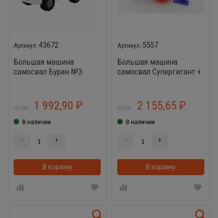
43672
5557
Большая машина
Большая машина
самосвал Буран №3
самосвал Супергигант +
лопата и грабли
большие
1 992,90
2 155,65
₽
₽
ЦЕНА:
ЦЕНА:
В наличии
В наличии
-
+
-
+
В корзину
В корзинке
В корзину