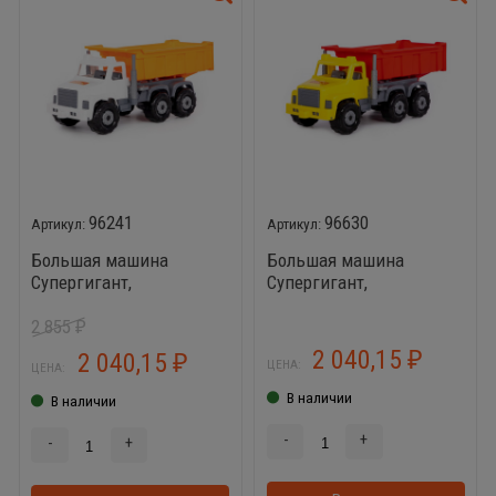
96241
96630
Большая машина
Большая машина
Супергигант,
Супергигант,
автомобиль дорожный
автомобиль-самосвал
2 855
(жёлто-красный)
₽
2 040,15
2 040,15
₽
₽
ЦЕНА:
ЦЕНА:
В наличии
В наличии
-
+
-
+