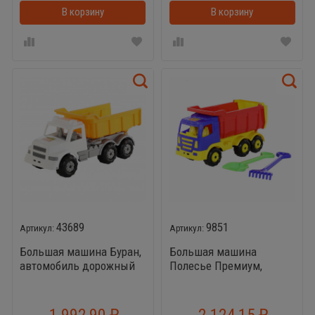
В корзину
В корзинке
В корзину
43689
9851
Большая машина Буран,
Большая машина
автомобиль дорожный
Полесье Премиум,
самосвал + лопата и
грабли большие
1 992,90
2 124,15
₽
₽