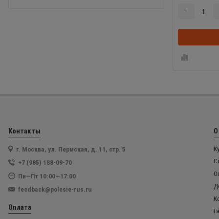
-
Контакты
О
г. Москва, ул. Пермская, д. 11, стр. 5
К
С
+7 (985) 188-09-70
О
Пн—Пт 10:00—17:00
Д
feedback@polesie-rus.ru
К
Оплата
Г