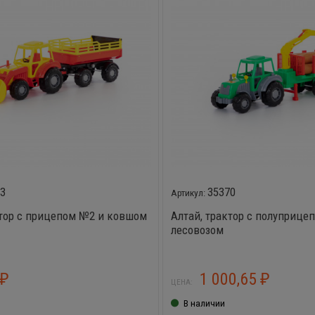
63
35370
ктор с прицепом №2 и ковшом
Алтай, трактор с полуприце
лесовозом
1 000,65
₽
₽
ЦЕНА:
В наличии