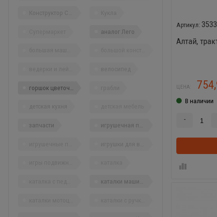
Конструктор Строитель
Кукла
353
Супермаркет
аналог Лего
Алтай, тра
большая машина
большой конструктор
ведерки и лейки
велосипед
754
ЦЕНА:
горшок цветочный
грабли
В наличии
детская кухня
детская мебель
-
запчасти
игрушечная посуда
игрушечные продукты
игрушки для воды
игры подвижные
каталка
каталка с педалями
каталки машины
каталки мотоциклы
каталки с ручкой