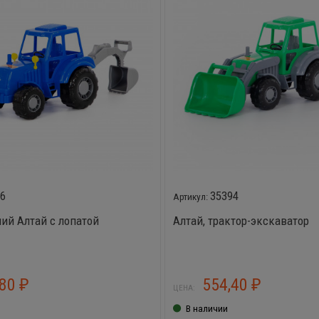
66
35394
ний Алтай с лопатой
Алтай, трактор-экскаватор
,80
554,40
₽
₽
ЦЕНА:
В наличии