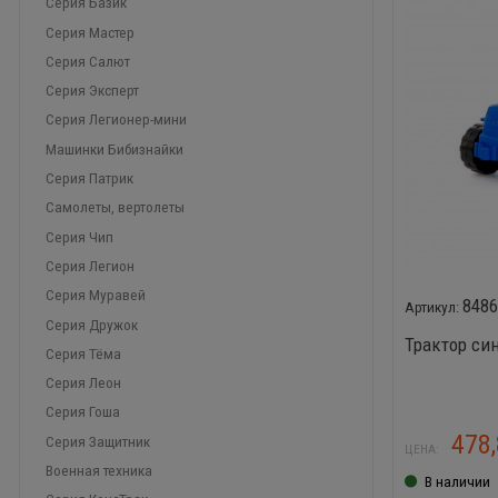
Серия Базик
Серия Мастер
Серия Салют
Серия Эксперт
Серия Легионер-мини
Машинки Бибизнайки
Серия Патрик
Самолеты, вертолеты
Серия Чип
Серия Легион
Серия Муравей
848
Серия Дружок
Трактор си
Серия Тёма
Серия Леон
Серия Гоша
478
Серия Защитник
ЦЕНА:
Военная техника
В наличии