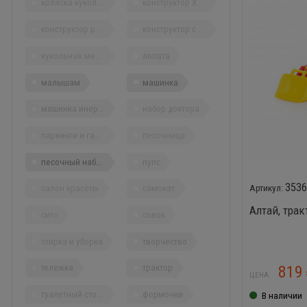
коляска кукольная
конструктор XXL
конструктор решетчатый
конструктор с отверткой
кукольная мебель
лопата
малышам
машинка
машинка инерционная
набор доктора
паркинги и гаражи
песочница
песочный набор
пупс
353
салон красоты
самокат
Алтай, тра
сито
совок
стирка и уборка
творчество
тележка
трактор
819
ЦЕНА:
туалетный столик
формочки
В наличии