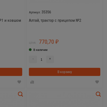
35356
 №1 и ковшом
Алтай, трактор с прицепом №2
770,70
₽
ЦЕНА:
В наличии
-
+
В корзинке
В корзину