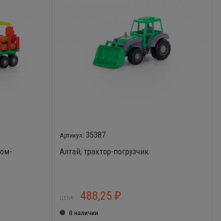
35387
пом-
Алтай, трактор-погрузчик
488,25
₽
ЦЕНА:
В наличии