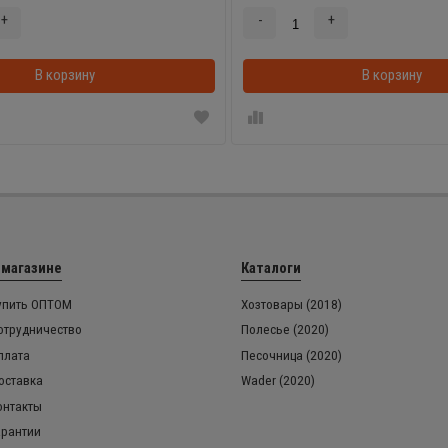
+
-
+
В корзину
В корзинке
В корзину
 магазине
Каталоги
упить ОПТОМ
Хозтовары (2018)
отрудничество
Полесье (2020)
плата
Песочница (2020)
оставка
Wader (2020)
онтакты
арантии