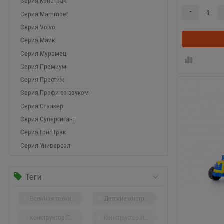
Серия КонсТрак
-
Серия Mammoet
Серия Volvo
Серия Майк
Серия Муромец
Серия Премиум
Серия Престиж
Серия Профи со звуком
Серия Сталкер
Серия Супергигант
Серия ГрипТрак
Серия Универсал
Теги
Военная техника
Детские инструменты
Конструктор Город
Конструктор Изобретатель