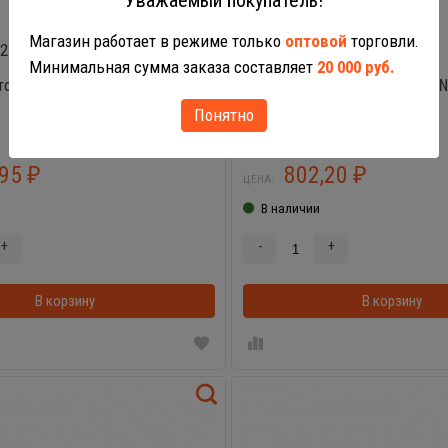
Магазин работает в режиме только
оптовой
торговли.
32
35349
Минимальная сумма заказа составляет
20 000 руб.
ктор с прицепом №1
Алтай, трактор с прицепом
Понятно
,95
802,20
₽
₽
ЦЕНА:
В наличии
+
-
+
В корзину
В корзинке
В корзину