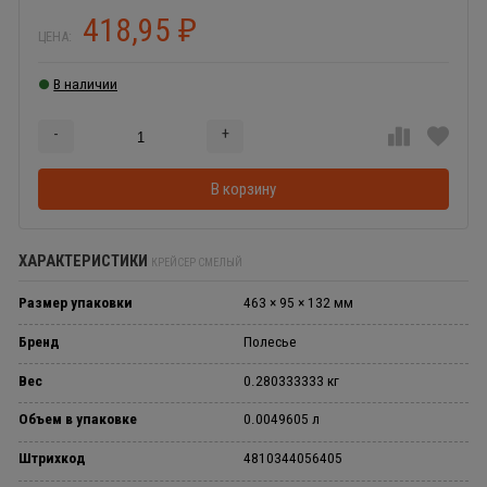
418,95
₽
ЦЕНА:
В наличии
-
+
Добавляется...
Добавлен
В корзину
ХАРАКТЕРИСТИКИ
КРЕЙСЕР СМЕЛЫЙ
Размер упаковки
463 × 95 × 132 мм
Бренд
Полесье
Вес
0.280333333 кг
Объем в упаковке
0.0049605 л
Штрихкод
4810344056405