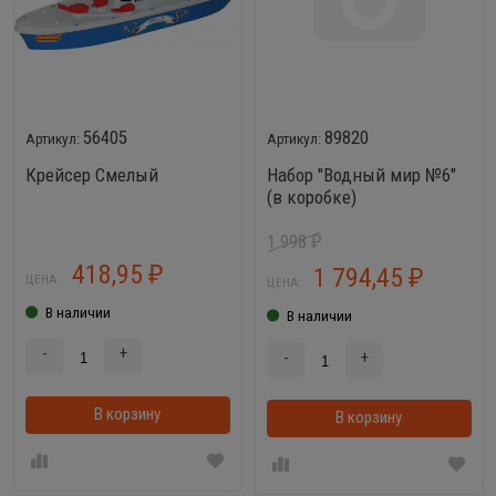
56405
89820
Крейсер Смелый
Набор "Водный мир №6"
(в коробке)
1 998
₽
418,95
1 794,45
₽
₽
ЦЕНА:
ЦЕНА:
В наличии
В наличии
-
+
-
+
В корзину
В корзинке
В корзину