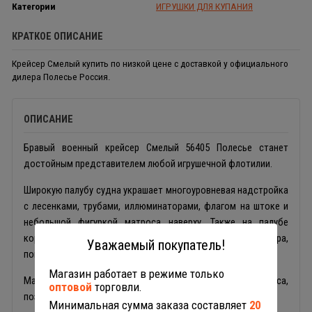
Категории
ИГРУШКИ ДЛЯ КУПАНИЯ
КРАТКОЕ ОПИСАНИЕ
Крейсер Смелый купить по низкой цене с доставкой у официального
дилера Полесье Россия.
ОПИСАНИЕ
Бравый военный крейсер Смелый 56405 Полесье станет
достойным представителем любой игрушечной флотилии.
Широкую палубу судна украшает многоуровневая надстройка
с лесенками, трубами, иллюминаторами, флагом на штоке и
небольшой фигуркой матроса наверху. Также на палубе
корабля расположены семь орудий самого разного калибра,
Уважаемый покупатель!
поворачивающихся вокруг своей оси.
Магазин работает в режиме только
Малый вес и полая поверхность корпуса,
оптовой
торговли.
позволяет кораблику Полесье хорошо держатся на воде.
Минимальная сумма заказа составляет
20