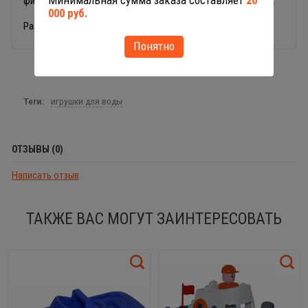
Минимальная сумма заказа составляет
20
фигурка человечка-капитана с поворачивающейся головой.
000 руб.
Размеры судна: 30 х 14 х 17 см.
Понятно
Теги:
игрушки для воды
ОТЗЫВЫ (0)
Написать отзыв
ТАКЖЕ ВАС МОГУТ ЗАИНТЕРЕСОВАТЬ