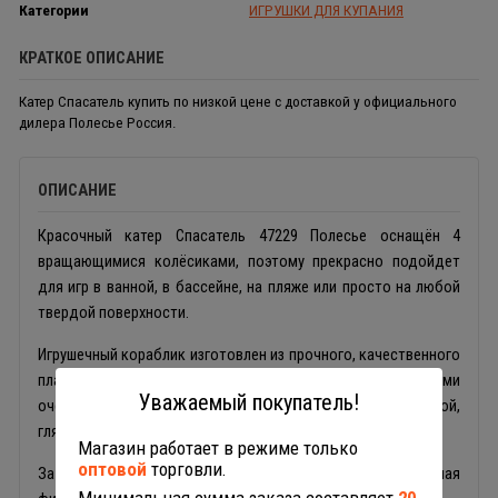
Категории
ИГРУШКИ ДЛЯ КУПАНИЯ
КРАТКОЕ ОПИСАНИЕ
Катер Спасатель купить по низкой цене с доставкой у официального
дилера Полесье Россия.
ОПИСАНИЕ
Красочный катер Спасатель 47229 Полесье оснащён 4
вращающимися колёсиками, поэтому прекрасно подойдет
для игр в ванной, в бассейне, на пляже или просто на любой
твердой поверхности.
Игрушечный кораблик изготовлен из прочного, качественного
пластика, все детали имеют округлые формы с плавными
Уважаемый покупатель!
очертаниями, широкими, закругленными краями и гладкой,
глянцевой поверхностью.
Магазин работает в режиме только
оптовой
торговли.
За штурвалом, на капитанском мостике установлена съемная