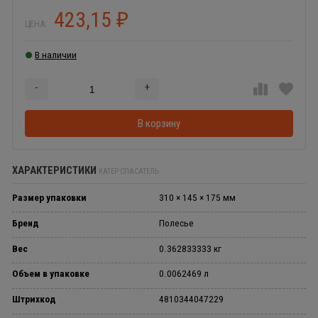
423,15
₽
ЦЕНА:
В наличии
-
+
Добавляется...
Добавлен
В корзину
ХАРАКТЕРИСТИКИ
КАТЕР СПАСАТЕЛЬ
Размер упаковки
310 × 145 × 175 мм
Бренд
Полесье
Вес
0.362833333 кг
Объем в упаковке
0.0062469 л
Штрихкод
4810344047229