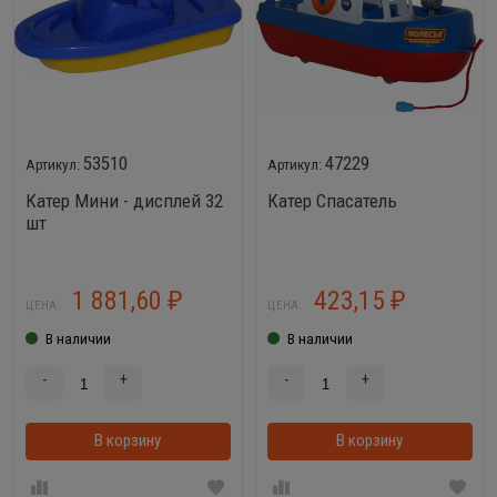
53510
47229
Катер Мини - дисплей 32
Катер Спасатель
шт
1 881,60
423,15
₽
₽
ЦЕНА:
ЦЕНА:
В наличии
В наличии
-
+
-
+
В корзину
В корзинке
В корзину