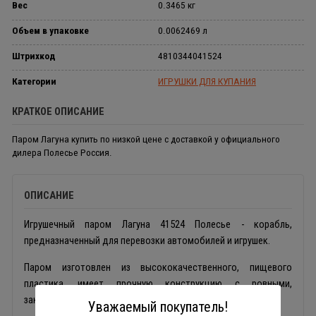
Вес
0.3465 кг
Объем в упаковке
0.0062469 л
Штрихкод
4810344041524
Категории
ИГРУШКИ ДЛЯ КУПАНИЯ
КРАТКОЕ ОПИСАНИЕ
Паром Лагуна купить по низкой цене с доставкой у официального
дилера Полесье Россия.
ОПИСАНИЕ
Игрушечный паром Лагуна 41524 Полесье - корабль,
предназначенный для перевозки автомобилей и игрушек.
Паром изготовлен из высококачественного, пищевого
пластика, имеет прочную конструкцию с ровными,
закругленными краями и гладкой поверхностью.
Уважаемый покупатель!