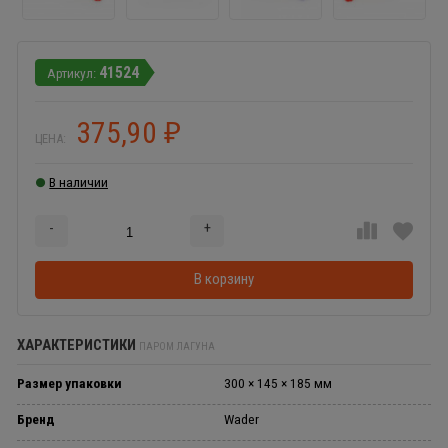
41524
375,90
₽
ЦЕНА:
В наличии
-
+
Добавляется...
Добавлен
В корзину
ХАРАКТЕРИСТИКИ
ПАРОМ ЛАГУНА
Размер упаковки
300 × 145 × 185 мм
Бренд
Wader