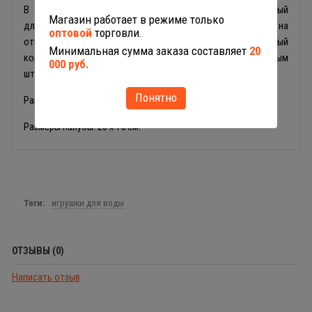
В носовой части парома Полесье закреплен удобный
Магазин работает в режиме только
длинный шнурок для удобства управления игрушкой на
оптовой
торговли.
открытой воде: на реке, озере или в море. Также игрушечный
Минимальная сумма заказа составляет
20
кораблик оснащён откидным трапом и ярко-желтым
000 руб.
штурвалом на капитанском мостике.
Понятно
Размеры игрушки: 33 х 15 х 19 см.
Размеры палубы: 26 х 15 см.
Теги:
игрушки для воды
ОТЗЫВЫ (0)
Написать отзыв