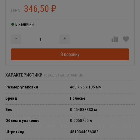
346,50
₽
ЦЕНА:
В наличии
-
+
Добавляется...
Добавлен
В корзину
ХАРАКТЕРИСТИКИ
КОРАБЛЬ ТРАНСАТЛАНТИК
Размер упаковки
463 × 95 × 135 мм
Бренд
Полесье
Вес
0.254833333 кг
Объем в упаковке
0.0058755 л
Штрихкод
4810344056382