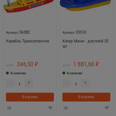
56382
53510
Корабль Трансатлантик
Катер Мини - дисплей 32
шт
346,50
1 881,60
₽
₽
ЦЕНА:
ЦЕНА:
В наличии
В наличии
-
+
-
+
В корзину
В корзинке
В корзину