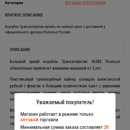
Категории
ИГРУШКИ ДЛЯ КУПАНИЯ
КРАТКОЕ ОПИСАНИЕ
Корабль Трансатлантик купить по низкой цене с доставкой у
официального дилера Полесье Россия.
ОПИСАНИЕ
Большой яркий корабль Трансатлантик 56382 Полесье
обязательно привлечет внимание малышей от 2 лет.
Пластиковый трёхпалубный лайнер оснащён капитанской
рубкой с флагом и большим количеством кают с широкими
прямоугольными окнами, через которые внутрь можно
посадить игрушечных пассажиров.
Уважаемый покупатель!
Игрушечный кораблик Полесье обладает
Магазин работает в режиме только
хорошей плавучестью и устойчивостью благодаря полой
оптовой
торговли.
герметичной конструкции корпуса и небольшому весу.
Минимальная сумма заказа составляет
20