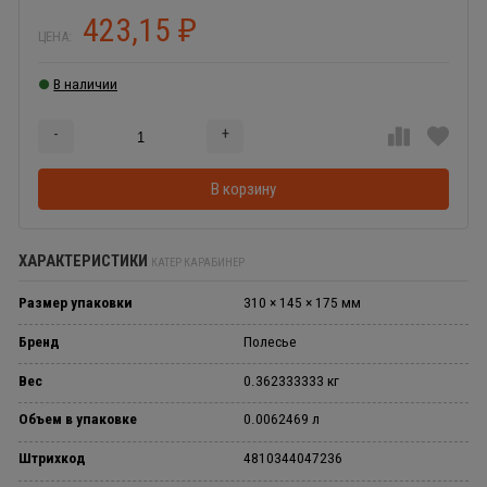
423,15
₽
ЦЕНА:
В наличии
-
+
Добавляется...
Добавлен
В корзину
ХАРАКТЕРИСТИКИ
КАТЕР КАРАБИНЕР
Размер упаковки
310 × 145 × 175 мм
Бренд
Полесье
Вес
0.362333333 кг
Объем в упаковке
0.0062469 л
Штрихкод
4810344047236