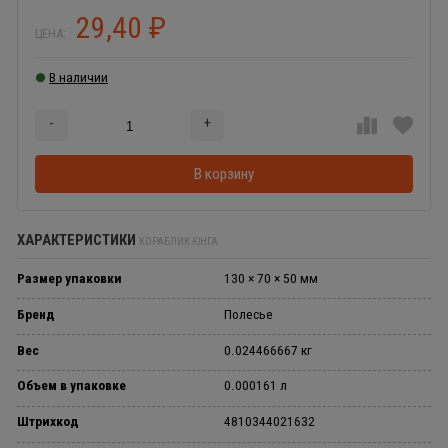
29,40
₽
ЦЕНА:
В наличии
-
+
Добавляется...
Добавлен
В корзину
ХАРАКТЕРИСТИКИ
КОРАБЛИК ЮНГА
Размер упаковки
130 × 70 × 50 мм
Бренд
Полесье
Вес
0.024466667 кг
Объем в упаковке
0.000161 л
Штрихкод
4810344021632