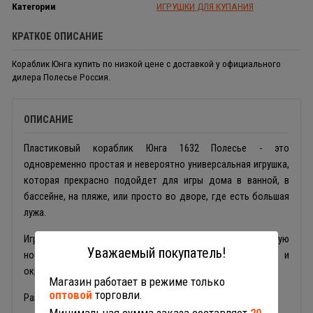
Категории
ИГРУШКИ ДЛЯ КУПАНИЯ
КРАТКОЕ ОПИСАНИЕ
Кораблик Юнга купить по низкой цене с доставкой у официального
дилера Полесье Россия.
ОПИСАНИЕ
Пластиковый кораблик Юнга 1632 Полесье - это
одновременно простая и невероятно универсальная игрушка,
которая прекрасно подойдет для игры дома в ванной, в
бассейне, на пляже, или просто во дворе, где есть большая
лужа.
Игрушка выполнена очень реалистично, имеет выступающую
Уважаемый покупатель!
носовую часть, палубу, капитанскую рубку с трубой и
округлую корму.
Магазин работает в режиме только
оптовой
торговли.
Размеры игрушки: 14 х 5 см.