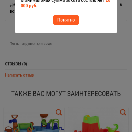
Минимальная сумма заказа составляет
20
Детский кораблик Полесье предназначен для детей в
000 руб.
возрасте от 1 года.
Понятно
Теги:
игрушки для воды
ОТЗЫВЫ (0)
Написать отзыв
ТАКЖЕ ВАС МОГУТ ЗАИНТЕРЕСОВАТЬ