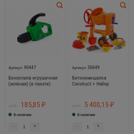
90447
50649
Бензопила игрушечная
Бетономешалка
(зелёная) (в пакете)
Construct + Набор
каменщика №7 Construct
185,85
5 400,15
₽
₽
ЦЕНА:
ЦЕНА:
В наличии
В наличии
-
+
-
+