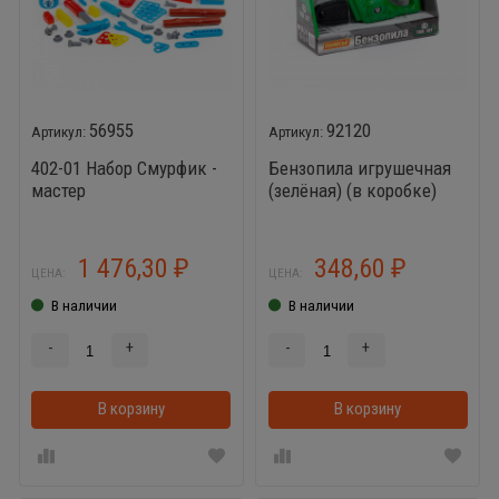
56955
92120
402-01 Набор Смурфик -
Бензопила игрушечная
мастер
(зелёная) (в коробке)
1 476,30
348,60
₽
₽
ЦЕНА:
ЦЕНА:
В наличии
В наличии
-
+
-
+
В корзину
В корзинке
В корзину