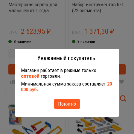
Мастерская сортер для
Набор инструментов №1
малышей от 1 года
(72 элемента)
2 623,95
1 371,30
₽
₽
ЦЕНА:
ЦЕНА:
В наличии
В наличии
-
+
-
+
Уважаемый покупатель!
В корзину
В корзинке
В корзину
Магазин работает в режиме только
оптовой
торговли.
Минимальная сумма заказа составляет
20
000 руб.
Понятно