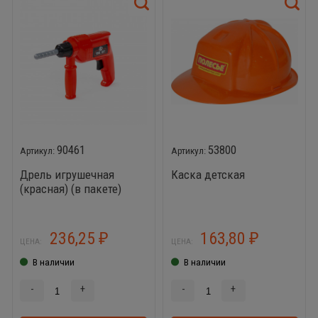
90461
53800
Дрель игрушечная
Каска детская
(красная) (в пакете)
236,25
163,80
₽
₽
ЦЕНА:
ЦЕНА:
В наличии
В наличии
-
+
-
+