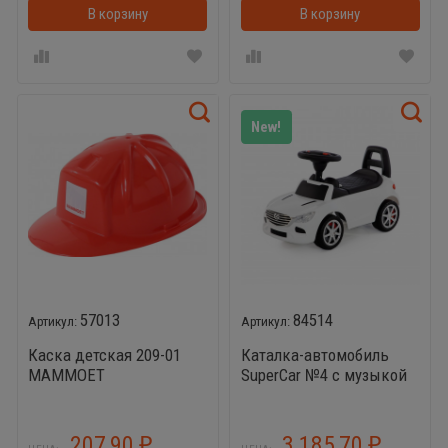
В корзину
В корзинке
В корзину
New!
57013
84514
Каска детская 209-01
Каталка-автомобиль
MAMMOET
SuperCar №4 с музыкой
(белая)
207,90
3 185,70
₽
₽