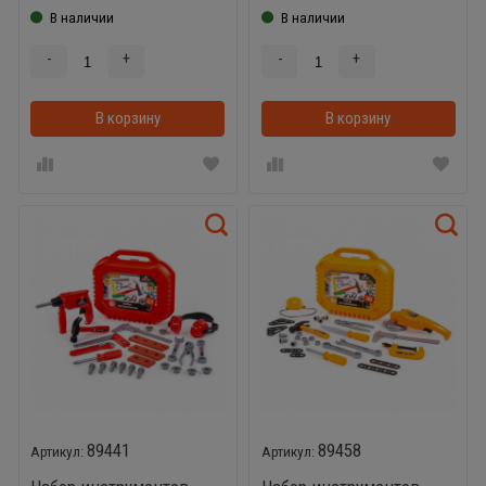
В наличии
В наличии
-
+
-
+
В корзину
В корзинке
В корзину
89441
89458