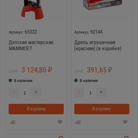
65322
92144
Детская мастерская
Дрель игрушечная
MAMMOET
(красная) (в коробке)
3 124,80
391,65
₽
₽
ЦЕНА:
ЦЕНА:
В наличии
В наличии
-
+
-
+
В корзину
В корзинке
В корзину