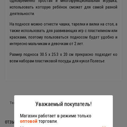
одновременно простая и многофункциональная игрушка,
использовать которую ребёнок сможет для самой разной
деятельности.
На подносе можно отнести чашки, тарелки и вилки на стол, а
также использовать для развивающих игр с пластилином или
красками, поэтому пользоваться подносом будет удобно и
интересно мальчикам и девочкам от 2 лет.
Размер подноса 30.5 х 25.3 х 20 см прекрасно подходит ко
всем наборам пластиковой посуды для кукол Полесье.
Теги:
игрушечная посуда
Уважаемый покупатель!
Магазин работает в режиме только
оптовой
торговли.
ОТЗЫВЫ (0)