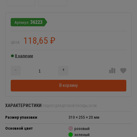
36223
118,65
₽
ЦЕНА:
В наличии
-
+
Добавляется...
Добавлен
В корзину
ХАРАКТЕРИСТИКИ
ПОДНОС ДЛЯ ДЕТСКОЙ ПОСУДЫ, 30 СМ
Размер упаковки
310 × 255 × 20 мм
Основной цвет
розовый
зеленый