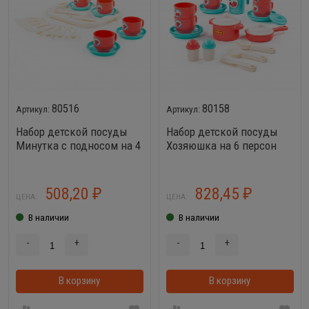
80516
80158
Набор детской посуды
Набор детской посуды
Минутка с подносом на 4
Хозяюшка на 6 персон
персоны (V3) 21 элемент
(V3) 38 элементов
508,20
828,45
₽
₽
ЦЕНА:
ЦЕНА:
В наличии
В наличии
-
+
-
+
В корзину
В корзинке
В корзину