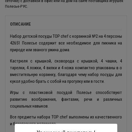
сеточке) с доставкой в офис или на дом на сайте поставщика игрушек
Полесье-РУС.
ОПИСАНИЕ
Набор детской посуды TOP chef с корзинкой №2 на 4 персоны
42651 Полесье содержит все необходимое для пикника на
природе или званого ужина дома.
Кастрюля с крышкой, сковорода с крышкой, 4 чашки, 4
тарелки, 4 ложки, 4 вилки и 4 ножа компактно упакованы в о
вместительную корзинку, благодаря чему набор посуды для
кукол удобно брать с собой на прогулку или в гости.
Игры с пластиковой посудой Полесье
способствуют
развитию воображения, фантазии, речи и различных
социальных навыков.
Все предметы набора TOP chef выполнены из качественного
и безопасного материала.