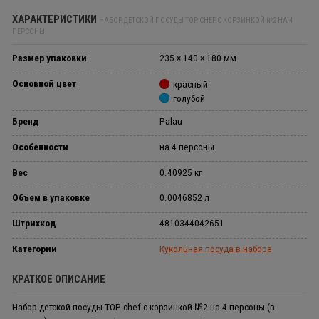
ХАРАКТЕРИСТИКИ
НАБОР ДЕТСКОЙ ПОСУДЫ TOP CHEF С КОРЗИНКОЙ №2 НА 4
ПЕРСОНЫ
Размер упаковки
235 × 140 × 180 мм
Основной цвет
красный
голубой
Бренд
Palau
Особенности
на 4 персоны
Вес
0.40925 кг
Объем в упаковке
0.0046852 л
Штрихкод
4810344042651
Категории
Кукольная посуда в наборе
КРАТКОЕ ОПИСАНИЕ
Набор детской посуды TOP chef с корзинкой №2 на 4 персоны (в