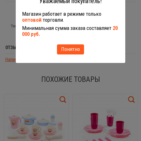
Уважаемый покупатель!
Магазин работает в режиме только
оптовой
торговли.
Теги:
игрушечная посуда
Минимальная сумма заказа составляет
20
000 руб.
ОТЗЫВЫ (0)
Понятно
Написать отзыв
ПОХОЖИЕ ТОВАРЫ