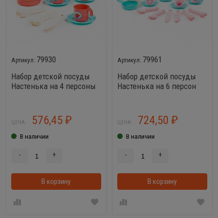
79930
79961
Набор детской посуды
Набор детской посуды
Настенька на 4 персоны
Настенька на 6 персон
V3 (28 элементов)
(V4) (38 элементов)
576,45
724,50
₽
₽
ЦЕНА:
ЦЕНА:
В наличии
В наличии
-
+
-
+
В корзину
В корзинке
В корзину