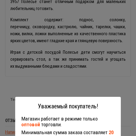
3957 Полесье станет отличным подарком для маленьких
любительниц готовить.
Комплект содержит: поднос, солонку,
перечницу, сковородку, кастрюлю, чайник, тарелки, чашки,
ножи, вилки, ложки выполненные из качественного пластика
ярких цветов, имеют гладкие края и глянцевую поверхность.
Играя с детской посудой Полесье дети смогут научиться
сервировать стол, а так же принимать гостей и угощать
их выдуманными блюдами и сладостями.
Теги:
игрушечная посуда
Уважаемый покупатель!
Магазин работает в режиме только
ОТЗЫВЫ (0)
оптовой
торговли.
Написать отзыв
Минимальная сумма заказа составляет
20