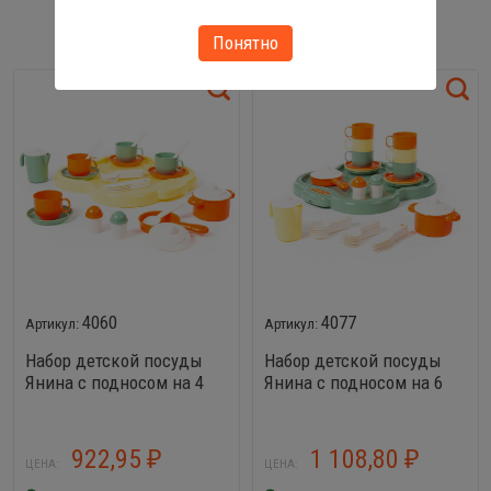
ПОХОЖИЕ ТОВАРЫ
Понятно
4060
4077
Набор детской посуды
Набор детской посуды
Янина с подносом на 4
Янина с подносом на 6
персоны
персон
922,95
1 108,80
₽
₽
ЦЕНА:
ЦЕНА: