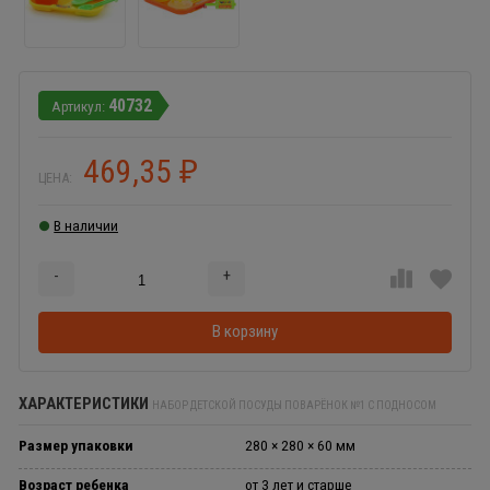
40732
469,35
₽
ЦЕНА:
В наличии
-
+
Добавляется...
Добавлен
В корзину
ХАРАКТЕРИСТИКИ
НАБОР ДЕТСКОЙ ПОСУДЫ ПОВАРЁНОК №1 С ПОДНОСОМ
Размер упаковки
280 × 280 × 60 мм
Возраст ребенка
от 3 лет и старше