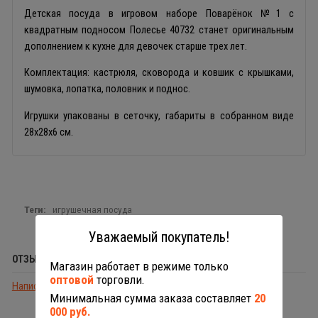
Детская посуда в игровом наборе Поварёнок №1 с
квадратным подносом Полесье 40732 станет оригинальным
дополнением к кухне для девочек старше трех лет.
Комплектация: кастрюля, сковорода и ковшик с крышками,
шумовка, лопатка, половник и поднос.
Игрушки упакованы в сеточку, габариты в собранном виде
28х28х6 см.
Теги:
игрушечная посуда
Уважаемый покупатель!
ОТЗЫВЫ (0)
Магазин работает в режиме только
оптовой
торговли.
Написать отзыв
Минимальная сумма заказа составляет
20
000 руб.