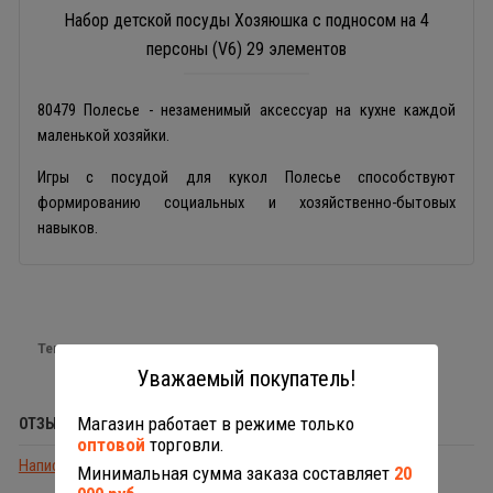
Набор детской посуды Хозяюшка с подносом на 4
персоны (V6) 29 элементов
80479 Полесье - незаменимый аксессуар на кухне каждой
маленькой хозяйки.
Игры с посудой для кукол Полесье способствуют
формированию социальных и хозяйственно-бытовых
навыков.
Теги:
игрушечная посуда
Уважаемый покупатель!
Магазин работает в режиме только
ОТЗЫВЫ (0)
оптовой
торговли.
Написать отзыв
Минимальная сумма заказа составляет
20