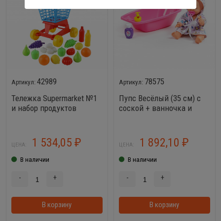
42989
78575
Тележка Supermarket №1
Пупс Весёлый (35 см) с
и набор продуктов
соской + ванночка и
набор для купания
1 534,05
1 892,10
₽
₽
ЦЕНА:
ЦЕНА:
В наличии
В наличии
-
+
-
+
В корзину
В корзинке
В корзину