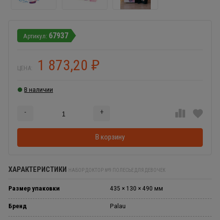
67937
1 873,20
₽
ЦЕНА:
В наличии
-
+
Добавляется...
Добавлен
В корзину
ХАРАКТЕРИСТИКИ
НАБОР ДОКТОР №9 ПОЛЕСЬЕ ДЛЯ ДЕВОЧЕК
Размер упаковки
435 × 130 × 490 мм
Бренд
Palau