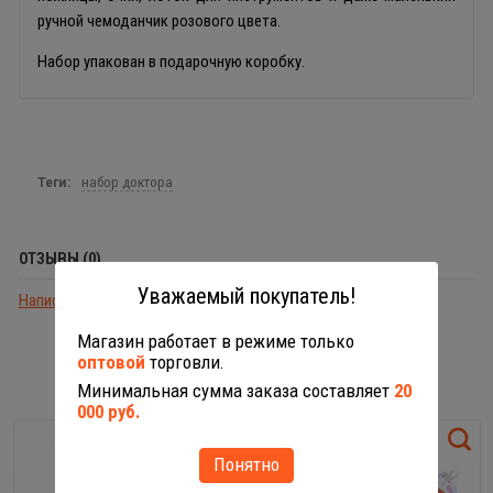
ручной чемоданчик розового цвета.
Набор упакован в подарочную коробку.
Теги:
набор доктора
ОТЗЫВЫ (0)
Уважаемый покупатель!
Написать отзыв
Магазин работает в режиме только
оптовой
торговли.
С ЭТИМ ТОВАРОМ РЕКОМЕНДУЕМ
Минимальная сумма заказа составляет
20
000 руб.
Понятно