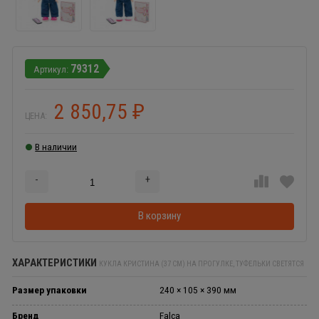
79312
2 850,75
₽
ЦЕНА:
В наличии
-
+
Добавляется...
Добавлен
В корзину
ХАРАКТЕРИСТИКИ
КУКЛА КРИСТИНА (37 СМ) НА ПРОГУЛКЕ, ТУФЕЛЬКИ СВЕТЯТСЯ
Размер упаковки
240 × 105 × 390 мм
Бренд
Falca