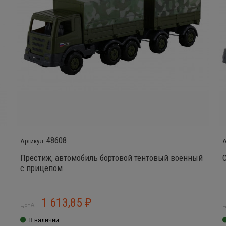
48608
Престиж, автомобиль бортовой тентовый военный
с прицепом
1 613,85
₽
ЦЕНА:
Ц
В наличии