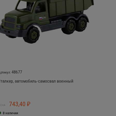
48677
Сталкер, автомобиль-самосвал военный
Прести
743,40
9
₽
ЕНА:
ЦЕНА:
В наличии
В нал