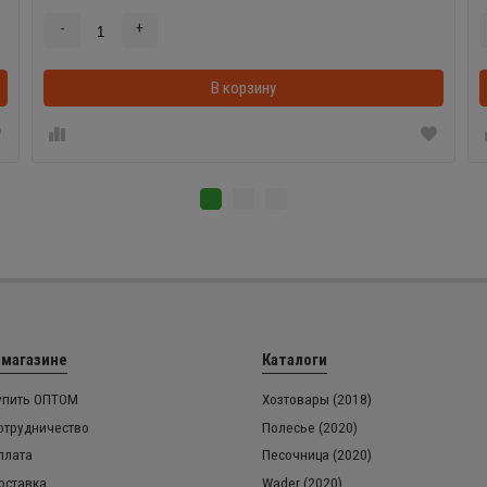
-
+
В корзинке
В корзину
 магазине
Каталоги
упить ОПТОМ
Хозтовары (2018)
отрудничество
Полесье (2020)
плата
Песочница (2020)
оставка
Wader (2020)