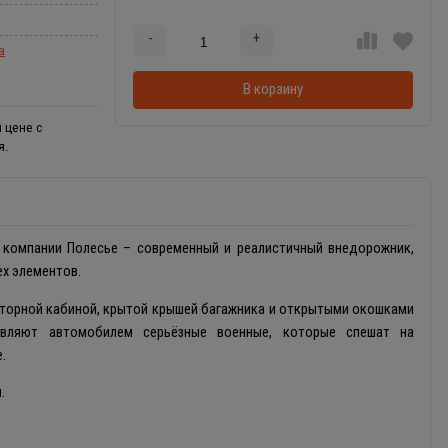
-
+
Добавляется...
Добавлен
а
В корзину
 цене с
я.
 компании Полесье – современный и реалистичный внедорожник,
х элементов.
торной кабиной, крытой крышей багажника и открытыми окошками
равляют автомобилем серьёзные военные, которые спешат на
.
.