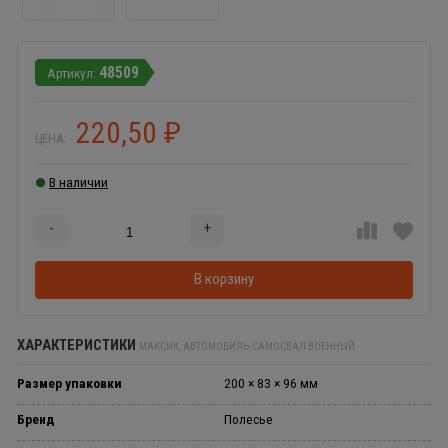
48509
220,50
₽
ЦЕНА:
В наличии
-
+
Добавляется...
Добавлен
В корзину
ХАРАКТЕРИСТИКИ
МАКСИК, АВТОМОБИЛЬ-САМОСВАЛ ВОЕННЫЙ
Размер упаковки
200 × 83 × 96 мм
Бренд
Полесье