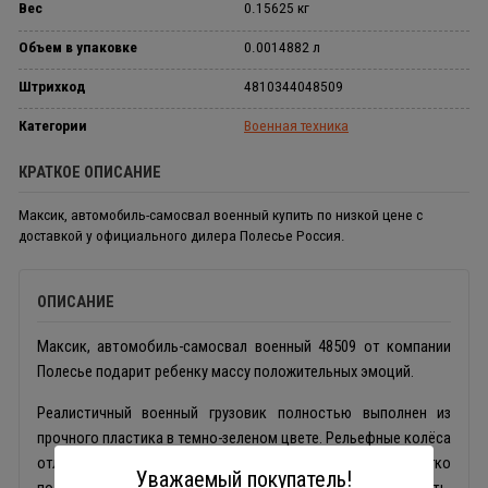
Вес
0.15625 кг
Объем в упаковке
0.0014882 л
Штрихкод
4810344048509
Категории
Военная техника
КРАТКОЕ ОПИСАНИЕ
Максик, автомобиль-самосвал военный купить по низкой цене с
доставкой у официального дилера Полесье Россия.
ОПИСАНИЕ
Максик, автомобиль-самосвал военный 48509 от компании
Полесье подарит ребенку массу положительных эмоций.
Реалистичный военный грузовик полностью выполнен из
прочного пластика в темно-зеленом цвете. Рельефные колёса
отлично крутятся, а кузов карьерного типа легко
Уважаемый покупатель!
поднимается и опускается. Малыши смогут погружать,