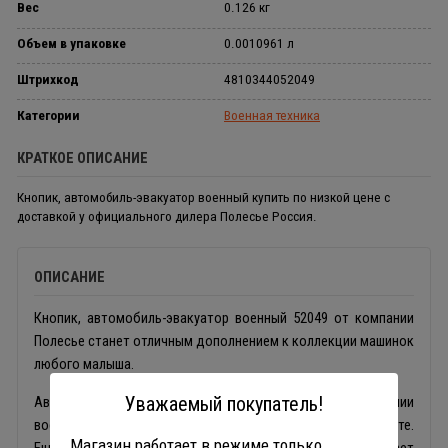
Вес
0.126 кг
Объем в упаковке
0.0010961 л
Штрихкод
4810344052049
Категории
Военная техника
КРАТКОЕ ОПИСАНИЕ
Кнопик, автомобиль-эвакуатор военный купить по низкой цене с
доставкой у официального дилера Полесье Россия.
ОПИСАНИЕ
Кнопик, автомобиль-эвакуатор военный 52049 от компании
Полесье станет отличным дополнением к коллекции машинок
любого малыша.
Уважаемый покупатель!
Автомобиль выполнен в виде настоящей мини копии
военного эвакуатора, даже в таком же тёмно зелёном цвете.
Магазин работает в режиме только
Ещё больше реалистичности сюжетным играм придает