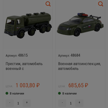
48615
48684
Престиж, автомобиль
Военная автоинспекция,
военный с
автомобиль
полуприцепом-цистерной
инерционный
1 003,80
685,65
₽
₽
ЦЕНА:
ЦЕНА:
В наличии
В наличии
-
+
-
+