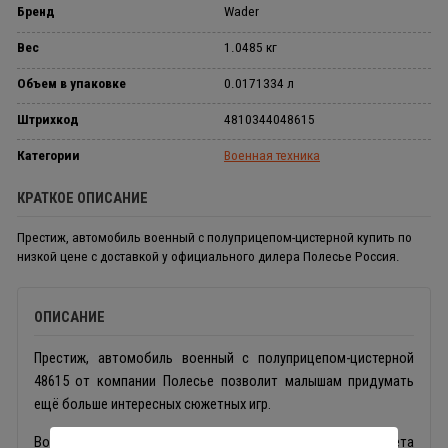
Бренд
Wader
Вес
1.0485 кг
Объем в упаковке
0.0171334 л
Штрихкод
4810344048615
Категории
Военная техника
КРАТКОЕ ОПИСАНИЕ
Престиж, автомобиль военный с полуприцепом-цистерной купить по
низкой цене с доставкой у официального дилера Полесье Россия.
ОПИСАНИЕ
Престиж, автомобиль военный с полуприцепом-цистерной
48615 от компании Полесье позволит малышам придумать
ещё больше интересных сюжетных игр.
Военный грузовик, выполненный из прочного пластика цвета